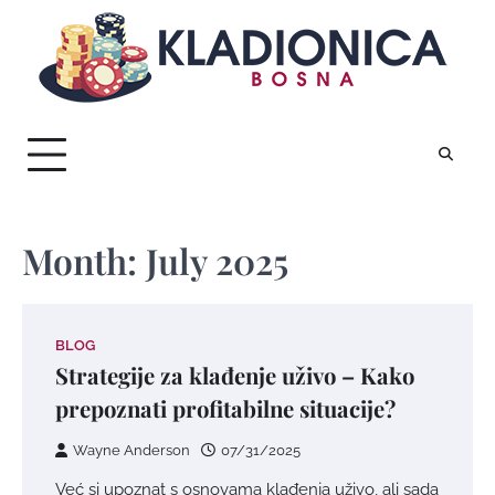
Skip
to
content
Month:
July 2025
BLOG
Strategije za klađenje uživo – Kako
prepoznati profitabilne situacije?
Wayne Anderson
07/31/2025
Već si upoznat s osnovama klađenja uživo, ali sada