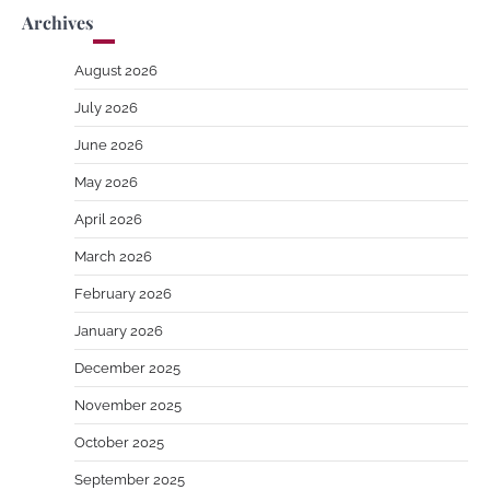
Archives
August 2026
July 2026
June 2026
May 2026
April 2026
March 2026
February 2026
January 2026
December 2025
November 2025
October 2025
September 2025