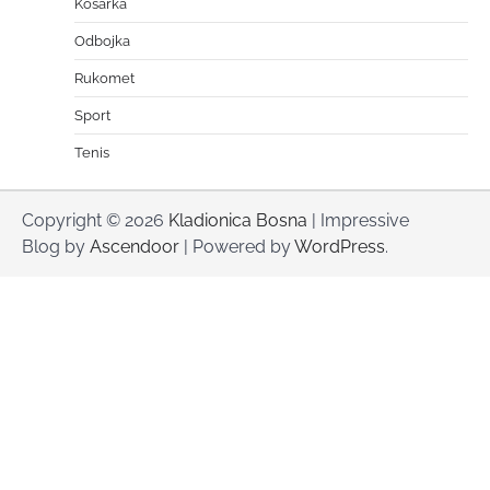
Košarka
Odbojka
Rukomet
Sport
Tenis
Copyright © 2026
Kladionica Bosna
| Impressive
Blog by
Ascendoor
| Powered by
WordPress
.