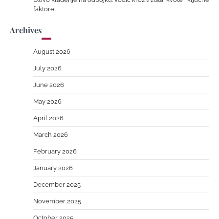
faktore
Archives
August 2026
July 2026
June 2026
May 2026
April 2026
March 2026
February 2026
January 2026
December 2025
November 2025
October 2025