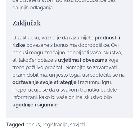
da uživate u svom Bonusu Dobrodošlice bez
daljnjih odlaganja.
Zaključak
U zaključku, važno je da razumijete
prednosti i
rizike
povezane s bonusima dobrodošlice. Ovi
bonusi mogu značajno poboljšati vaša iskustva,
ali također dolaze s
uvjetima i obvezama
koje
treba pažljivo pročitati. Nemojte se zavaravati
brzim dobitima; umjesto toga, usredotočite se na
održavanje svoje strategije
i razumnu igru.
Preporučuje se da u svakom trenutku budete
informirani, kako bi vaše online iskustvo bilo
ugodnije i sigurnije
.
Tagged
bonus
,
registracija
,
savjeti