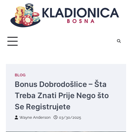
Skip
to
content
BLOG
Bonus Dobrodošlice – Šta
Treba Znati Prije Nego što
Se Registrujete
Wayne Anderson
03/30/2025