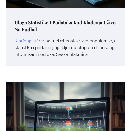
Uloga Statistike I Podataka Kod Klađenja Uživo
Na Fudbal
Klađenje uživo
na fudbal postaje sve popularnije, a
statistika i podaci igraju ključnu ulogu u donošenju
informisanih odluka. Svaka utakmica…