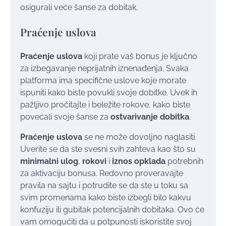
osigurali veće šanse za dobitak.
Praćenje uslova
Praćenje uslova
koji prate vaš bonus je ključno
za izbegavanje neprijatnih iznenađenja. Svaka
platforma ima specifične uslove koje morate
ispuniti kako biste povukli svoje dobitke. Uvek ih
pažljivo pročitajte i beležite rokove, kako biste
povećali svoje šanse za
ostvarivanje dobitka
.
Praćenje uslova
se ne može dovoljno naglasiti.
Uverite se da ste svesni svih zahteva kao što su
minimalni ulog
,
rokovi
i
iznos opklada
potrebnih
za aktivaciju bonusa. Redovno proveravajte
pravila na sajtu i potrudite se da ste u toku sa
svim promenama kako biste izbegli bilo kakvu
konfuziju ili gubitak potencijalnih dobitaka. Ovo će
vam omogućiti da u potpunosti iskoristite svoj