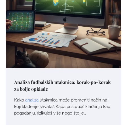
Analiza fudbalskih utakmica: korak-po-korak
za bolje opklade
Kako
analiza
utakmica može promeniti način na
koji klađenje shvataš Kada pristupaš klađenju kao
pogađanju, rizikuješ više nego što je…