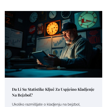
Da Li Su Statistike Ključ Za Uspješno Kladjenje
Na Bejzbol?
Ukoliko razmišljate o kladjenju na bejzbol,