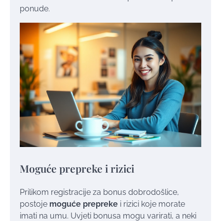
ponude.
Moguće prepreke i rizici
Prilikom registracije za bonus dobrodošlice,
postoje
moguće prepreke
i rizici koje morate
imati na umu. Uvjeti bonusa mogu varirati, a neki