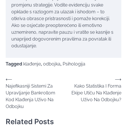
promjenu strategije. Vodite evidenciju svake
opklade s razlogom za ulazak i ishodom – to
otkriva obrasce pristrasnosti i pomaže korekciji.
Ako se osjećate preopterećeno ili emotivno
uznemireno, napravite pauzu i vratite se kasnije s
unaprijed dogovorenim pravilima za povratak ili
odustajanje.
Tagged
klađenje
,
odbojka
,
Psihologija
Post
⟵
⟶
Najefikasniji Sistemi Za
Kako Statistika I Forma
navigation
Upravljanje Bankrollom
Ekipe Utiču Na Klađenje
Kod Klađenja Uživo Na
Uživo Na Odbojku?
Odbojku
Related Posts