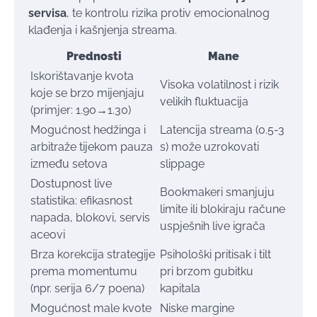
servisa
, te kontrolu rizika protiv emocionalnog
klađenja i kašnjenja streama.
Prednosti
Mane
Iskorištavanje kvota
Visoka volatilnost i rizik
koje se brzo mijenjaju
velikih fluktuacija
(primjer: 1.90→1.30)
Mogućnost hedžinga i
Latencija streama (0.5-3
arbitraže tijekom pauza
s) može uzrokovati
između setova
slippage
Dostupnost live
Bookmakeri smanjuju
statistika: efikasnost
limite ili blokiraju račune
napada, blokovi, servis
uspješnih live igrača
aceovi
Brza korekcija strategije
Psihološki pritisak i tilt
prema momentumu
pri brzom gubitku
(npr. serija 6/7 poena)
kapitala
Mogućnost male kvote
Niske margine