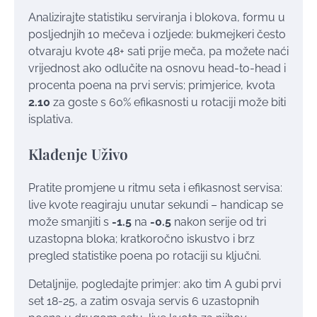
Analizirajte statistiku serviranja i blokova, formu u
posljednjih 10 mečeva i ozljede: bukmejkeri često
otvaraju kvote 48+ sati prije meča, pa možete naći
vrijednost ako odlučite na osnovu head-to-head i
procenta poena na prvi servis; primjerice, kvota
2.10
za goste s 60% efikasnosti u rotaciji može biti
isplativa.
Klađenje Uživo
Pratite promjene u ritmu seta i efikasnost servisa:
live kvote reagiraju unutar sekundi – handicap se
može smanjiti s
-1.5
na
-0.5
nakon serije od tri
uzastopna bloka; kratkoročno iskustvo i brz
pregled statistike poena po rotaciji su ključni.
Detaljnije, pogledajte primjer: ako tim A gubi prvi
set 18-25, a zatim osvaja servis 6 uzastopnih