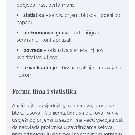
pobjeda i rast performansi
statistika
– servis, prijem, blokovi i poeni po
napadu
performanse igrača
– udarni igrači,
serviranje i kontrapritisak
povrede
– odsustva startera i njihov
kvantitativni utjecaj
uživo klađenje
– brzina reakcije i upravljanje
rizikom
Forma tima i statistika
Analizirajte posljednjih 5-10 mečeva, prosjeke
bloka, asova i % prijema: tim s >9 blokova i >55%
uspješnog prijema u sezoni ima veću vjerojatnost
da nadvlada protivnika u završnicama setova;
primjeri pokazuju da timovi sa stabilnom
formom