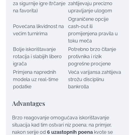
za sigurnije igre (trčanje
zahtijevaju precizno
na favorita)
upravljanje ulogom
Ograničene opcije
Povećana likvidnost na
cash-out ili
većim turnirima
promijenjena pravila u
toku meča
Bolje iskorištavanje
Potrebno brzo čitanje
rotacija i slabijih libero
protivnika i rizik
igrača
pogrešne procjene
Primjena naprednih
Veća varijansa zahtijeva
modela uz real-time
strožu disciplinu
podatke
bankrolla
Advantages
Brzo reagovanje omogućava iskorištavanje
situacija kad tim ostvari niz poena; na primjer,
nakon serije od
6 uzastopnih poena
kvote se