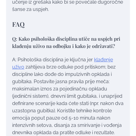
učenje iz grešaka kako bi se povećale dugoročne
šanse za uspjeh.
FAQ
Q: Kako psihološka disciplina utiče na uspjeh pri
klađenju uživo na odbojku i kako je održavati?
A: Psihološka disciplina je ključna jer
klađenje
uživo
zahtijeva brze odluke pod pritiskom; bez
discipline lako dođe do impulzivnih opklada i
gubitaka. Postavite jasna pravila prije meča:
maksimalan iznos za pojedinačnu opkladu
(jedinični sistem), dnevni limit gubitaka, i unaprijed
definirane scenarije kada ćete stati (npr. nakon dva
uzastopna gubitka). Koristite tehnike kontrole
emocija poput pauze od 5-10 minuta nakon
intenzivnih setova, disanja za smirivanje i vođenja
dnevnika opklada da pratite odluke i rezultate.