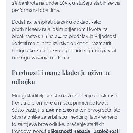
2% bankrola na under 185.5 u slučaju slabih servis
performansi oba tima.
Dodatno, tempirati ulazak u opkladu-ako
protivnik servira s lošim prijemom i kvota na
break raste s 1.6 na 2.4, to predstavlja vrijednost;
koristiti male, brzo izvršive opklade i razmotriti
hedge ako kasnije kvote ponude sigurniji povrat
bez ugrožavanja bankrola.
Prednosti i mane klađenja uživo na
odbojku
Mnogi kladitelji koriste uživo klađenje da iskoriste
trenutne promjene u meču; primjerice kvote
često padaju s
1.90 na 1.30
nakon prvog seta, što
otvara prilike za arbitražu i hedžing. Istovremeno,
to zahtijeva brze odluke, praćenje statiških
trendova poput
efikasnosti napada
i
uspješnosti