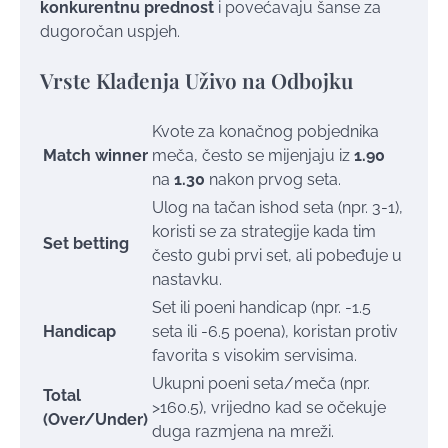
konkurentnu prednost
i povećavaju šanse za
dugoročan uspjeh.
Vrste Klađenja Uživo na Odbojku
Kvote za konačnog pobjednika
Match winner
meča, često se mijenjaju iz
1.90
na
1.30
nakon prvog seta.
Ulog na tačan ishod seta (npr. 3-1),
koristi se za strategije kada tim
Set betting
često gubi prvi set, ali pobeđuje u
nastavku.
Set ili poeni handicap (npr. -1.5
Handicap
seta ili -6.5 poena), koristan protiv
favorita s visokim servisima.
Ukupni poeni seta/meča (npr.
Total
>160.5), vrijedno kad se očekuje
(Over/Under)
duga razmjena na mreži.