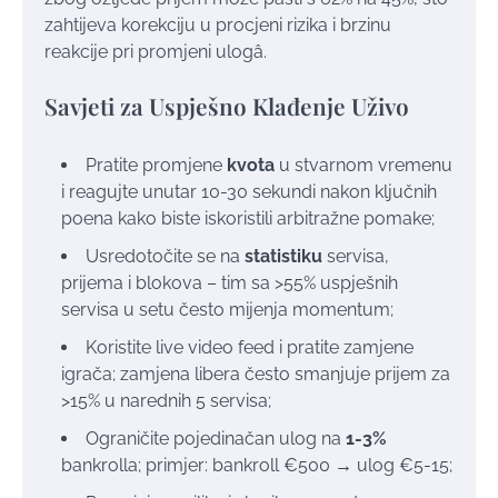
zahtijeva korekciju u procjeni rizika i brzinu
reakcije pri promjeni ulogâ.
Savjeti za Uspješno Klađenje Uživo
Pratite promjene
kvota
u stvarnom vremenu
i reagujte unutar 10-30 sekundi nakon ključnih
poena kako biste iskoristili arbitražne pomake;
Usredotočite se na
statistiku
servisa,
prijema i blokova – tim sa >55% uspješnih
servisa u setu često mijenja momentum;
Koristite live video feed i pratite zamjene
igrača; zamjena libera često smanjuje prijem za
>15% u narednih 5 servisa;
Ograničite pojedinačan ulog na
1-3%
bankrolla; primjer: bankroll €500 → ulog €5-15;