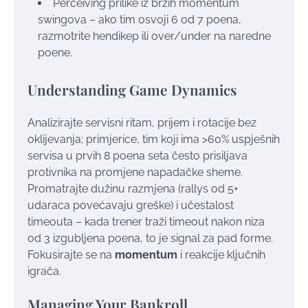
Perceiving prilike iz brzih momentum
swingova – ako tim osvoji 6 od 7 poena,
razmotrite hendikep ili over/under na naredne
poene.
Understanding Game Dynamics
Analizirajte servisni ritam, prijem i rotacije bez
oklijevanja; primjerice, tim koji ima >60% uspješnih
servisa u prvih 8 poena seta često prisiljava
protivnika na promjene napadačke sheme.
Promatrajte dužinu razmjena (rallys od 5+
udaraca povećavaju greške) i učestalost
timeouta – kada trener traži timeout nakon niza
od 3 izgubljena poena, to je signal za pad forme.
Fokusirajte se na
momentum
i reakcije ključnih
igrača.
Managing Your Bankroll