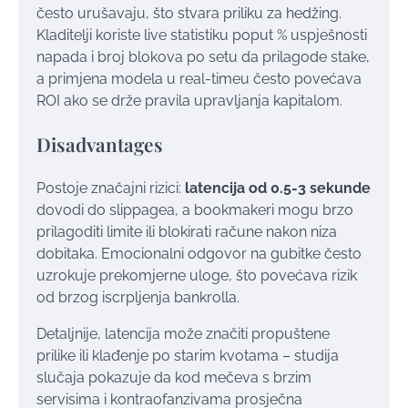
često urušavaju, što stvara priliku za hedžing.
Kladitelji koriste live statistiku poput % uspješnosti
napada i broj blokova po setu da prilagode stake,
a primjena modela u real-timeu često povećava
ROI ako se drže pravila upravljanja kapitalom.
Disadvantages
Postoje značajni rizici:
latencija od 0.5-3 sekunde
dovodi do slippagea, a bookmakeri mogu brzo
prilagoditi limite ili blokirati račune nakon niza
dobitaka. Emocionalni odgovor na gubitke često
uzrokuje prekomjerne uloge, što povećava rizik
od brzog iscrpljenja bankrolla.
Detaljnije, latencija može značiti propuštene
prilike ili klađenje po starim kvotama – studija
slučaja pokazuje da kod mečeva s brzim
servisima i kontraofanzivama prosječna