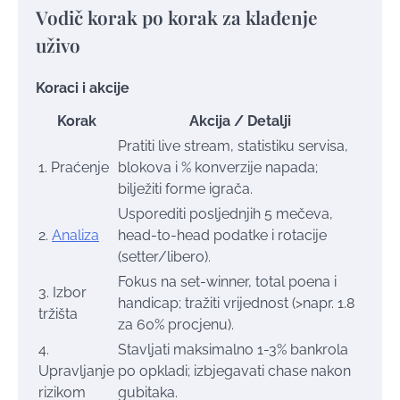
Vodič korak po korak za klađenje
uživo
Koraci i akcije
Korak
Akcija / Detalji
Pratiti live stream, statistiku servisa,
1. Praćenje
blokova i % konverzije napada;
bilježiti forme igrača.
Usporediti posljednjih 5 mečeva,
2.
Analiza
head-to-head podatke i rotacije
(setter/libero).
Fokus na set-winner, total poena i
3. Izbor
handicap; tražiti vrijednost (>napr. 1.8
tržišta
za 60% procjenu).
4.
Stavljati maksimalno 1-3% bankrola
Upravljanje
po opkladi; izbjegavati chase nakon
rizikom
gubitaka.