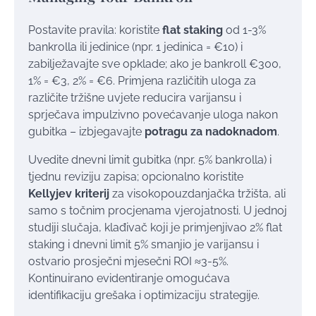
Postavite pravila: koristite
flat staking
od 1-3%
bankrolla ili jedinice (npr. 1 jedinica = €10) i
zabilježavajte sve opklade; ako je bankroll €300,
1% = €3, 2% = €6. Primjena različitih uloga za
različite tržišne uvjete reducira varijansu i
sprječava impulzivno povećavanje uloga nakon
gubitka – izbjegavajte
potragu za nadoknadom
.
Uvedite dnevni limit gubitka (npr. 5% bankrolla) i
tjednu reviziju zapisa; opcionalno koristite
Kellyjev kriterij
za visokopouzdanjačka tržišta, ali
samo s točnim procjenama vjerojatnosti. U jednoj
studiji slučaja, klađivač koji je primjenjivao 2% flat
staking i dnevni limit 5% smanjio je varijansu i
ostvario prosječni mjesečni ROI ≈3-5%.
Kontinuirano evidentiranje omogućava
identifikaciju grešaka i optimizaciju strategije.