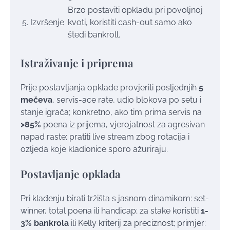
Brzo postaviti opkladu pri povoljnoj
5. Izvršenje
kvoti, koristiti cash-out samo ako
štedi bankroll.
Istraživanje i priprema
Prije postavljanja opklade provjeriti posljednjih
5
mečeva
, servis-ace rate, udio blokova po setu i
stanje igrača; konkretno, ako tim prima servis na
>85%
poena iz prijema, vjerojatnost za agresivan
napad raste; pratiti live stream zbog rotacija i
ozljeda koje kladionice sporo ažuriraju.
Postavljanje opklada
Pri klađenju birati tržišta s jasnom dinamikom: set-
winner, total poena ili handicap; za stake koristiti
1-
3% bankrola
ili Kelly kriterij za preciznost; primjer: