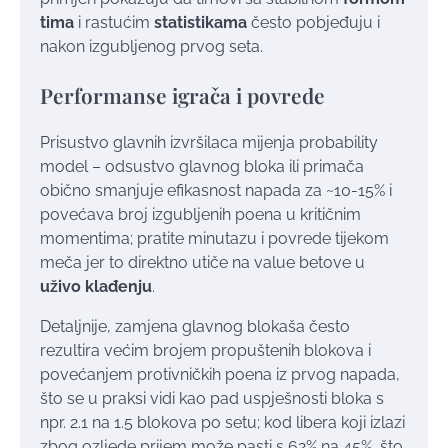
tima
i rastućim
statistikama
često pobjeđuju i
nakon izgubljenog prvog seta.
Performanse igrača i povrede
Prisustvo glavnih izvršilaca mijenja probability
model – odsustvo glavnog bloka ili primača
obično smanjuje efikasnost napada za ~10-15% i
povećava broj izgubljenih poena u kritičnim
momentima; pratite minutazu i povrede tijekom
meča jer to direktno utiče na value betove u
uživo klađenju
.
Detaljnije, zamjena glavnog blokaša često
rezultira većim brojem propuštenih blokova i
povećanjem protivničkih poena iz prvog napada,
što se u praksi vidi kao pad uspješnosti bloka s
npr. 2.1 na 1.5 blokova po setu; kod libera koji izlazi
zbog ozljede prijem može pasti s 62% na 45%, što