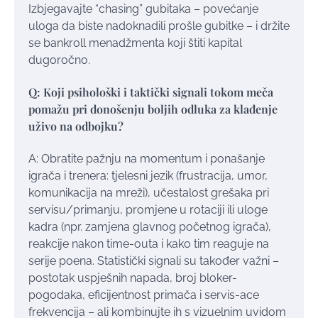
Izbjegavajte “chasing” gubitaka – povećanje
uloga da biste nadoknadili prošle gubitke – i držite
se bankroll menadžmenta koji štiti kapital
dugoročno.
Q: Koji psihološki i taktički signali tokom meča
pomažu pri donošenju boljih odluka za klađenje
uživo na odbojku?
A: Obratite pažnju na momentum i ponašanje
igrača i trenera: tjelesni jezik (frustracija, umor,
komunikacija na mreži), učestalost grešaka pri
servisu/primanju, promjene u rotaciji ili uloge
kadra (npr. zamjena glavnog početnog igrača),
reakcije nakon time-outa i kako tim reaguje na
serije poena. Statistički signali su također važni –
postotak uspješnih napada, broj bloker-
pogodaka, eficijentnost primača i servis-ace
frekvencija – ali kombinujte ih s vizuelnim uvidom