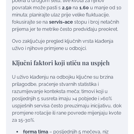
poena u drugom setu, live kvota za njihov
povratak može pasti s
2.50
na
1.60
u manje od 10
minuta; planirajte ulaz prije velike fluktuacije,
fokusirajte se na
servis-ace
stopu i broj netačnih
prijema jer te metrike često predviđaju preokret.
Ovo zaključuje pregled ključnih vrsta klađenja
uživo i njihove primjene u odbojci.
Ključni faktori koji utiču na uspjeh
U uživo klađenju na odbojku ključne su brzina
prilagodbe, praćenje stvarnih statistika i
razumijevanje konteksta meča; timovi koji u
posljednjih 5 susreta imaju >4 pobjede i >60%
uspješnih servisa često preuzimaju inicijativu, dok
promjene rotacije ili rane povrede mijenjaju kvote
za 15-30%.
forma tima
– posljednjih 5 mečeva, niz