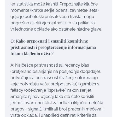
jer statistika može kasniti. Prepoznajte ključne
momente (kratke serije poena, završetak seta)
gdje je psihološki pritisak veći i tržišta mogu
pogrešno cijeliti vjerojatnosti; to su prilike za
vrijednosne opklade ako ostanete hladne glave.
Q: Kako prepoznati i smanjiti kognitivne
pristrasnosti i preopterećenje informacijama
tokom klađenja uživo?
A: Najčešće pristrasnosti su recency bias
(pretjerano oslanjanje na posljednje događaje),
potvrđujuća pristrasnost (traženje informacija
koje potvrđuju vašu pretpostavku) i gambler’s
fallacy (očekivanje “ispravke” nakon serije).
Smanjite njihov utjecaj tako što ćete koristiti
jednostavan checklist za odluku (ključni metrički
pragovi i signali), limitirati broj praćenih mečeva i
vrsta opklada, i unaprijed definirati kriterije za