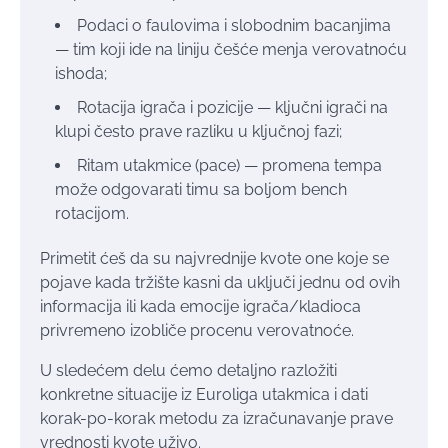
Podaci o faulovima i slobodnim bacanjima
— tim koji ide na liniju češće menja verovatnoću
ishoda;
Rotacija igrača i pozicije — ključni igrači na
klupi često prave razliku u ključnoj fazi;
Ritam utakmice (pace) — promena tempa
može odgovarati timu sa boljom bench
rotacijom.
Primetit ćeš da su najvrednije kvote one koje se
pojave kada tržište kasni da uključi jednu od ovih
informacija ili kada emocije igrača/kladioca
privremeno izobliče procenu verovatnoće.
U sledećem delu ćemo detaljno razložiti
konkretne situacije iz Euroliga utakmica i dati
korak-po-korak metodu za izračunavanje prave
vrednosti kvote uživo.