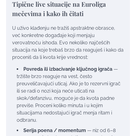
Tipične live situacije na Euroliga
mečevima i kako ih čitati
U uživo klađenju ne tražiš apstraktne obrasce,
već konkretne događaje koji menjaju
verovatnoću ishoda. Evo nekoliko najčešćih
situacija na koje trebaš brzo da reaguješ i kako da
proceniš da li kvota krije vrednost:
Povreda ili izbacivanje ključnog igrača
—
tržište brzo reaguje na vest, često
preuveličavajući uticaj. Ako je to rezervni igrač
ili se radi o nozi koja neće uticati na
skok/defanzivu, moguće je da kvota padne
previše. Proceni koliko minuta i u kojim
situacijama nedostajući igrač menja ritam i
odbranu.
Serija poena / momentum
— niz od 6–8