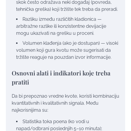
skok često odražava neki događaj (povreda,
tehnička greška) koji tržište tek treba da preradi.
Razliku između različitih kladionica —
arbitražne razlike ili konzistentne devijacije
mogu ukazivati na grešku u proceni.
Volumen klađenja (ako je dostupan) — visoki
volumen koji gura kvotu može sugerisati da
tržište reaguje na pouzdan izvor informacije.
Osnovni alati i indikatori koje treba
pratiti
Da bi prepoznao vredne kvote, koristi kombinaciju
kvantitativnih i kvalitativnih signala. Među
najkorisnijima su:
Statistika toka poena (ko vodi u
napad/odbrani poslednjih 5–10 minuta);