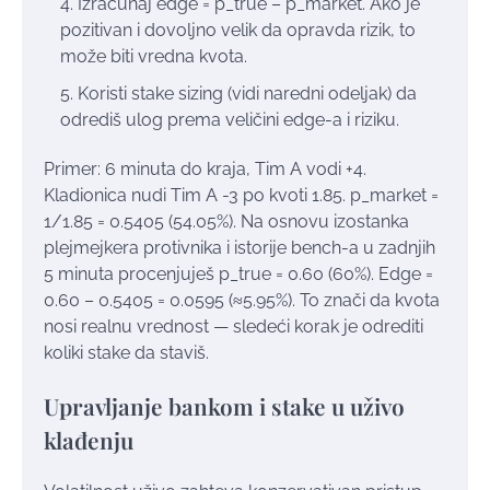
Izračunaj edge = p_true – p_market. Ako je
pozitivan i dovoljno velik da opravda rizik, to
može biti vredna kvota.
Koristi stake sizing (vidi naredni odeljak) da
odrediš ulog prema veličini edge-a i riziku.
Primer: 6 minuta do kraja, Tim A vodi +4.
Kladionica nudi Tim A -3 po kvoti 1.85. p_market =
1/1.85 = 0.5405 (54.05%). Na osnovu izostanka
plejmejkera protivnika i istorije bench-a u zadnjih
5 minuta procenjuješ p_true = 0.60 (60%). Edge =
0.60 – 0.5405 = 0.0595 (≈5.95%). To znači da kvota
nosi realnu vrednost — sledeći korak je odrediti
koliki stake da staviš.
Upravljanje bankom i stake u uživo
klađenju