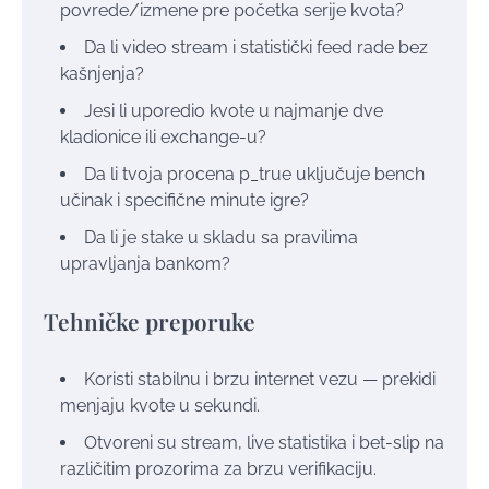
povrede/izmene pre početka serije kvota?
Da li video stream i statistički feed rade bez
kašnjenja?
Jesi li uporedio kvote u najmanje dve
kladionice ili exchange-u?
Da li tvoja procena p_true uključuje bench
učinak i specifične minute igre?
Da li je stake u skladu sa pravilima
upravljanja bankom?
Tehničke preporuke
Koristi stabilnu i brzu internet vezu — prekidi
menjaju kvote u sekundi.
Otvoreni su stream, live statistika i bet-slip na
različitim prozorima za brzu verifikaciju.