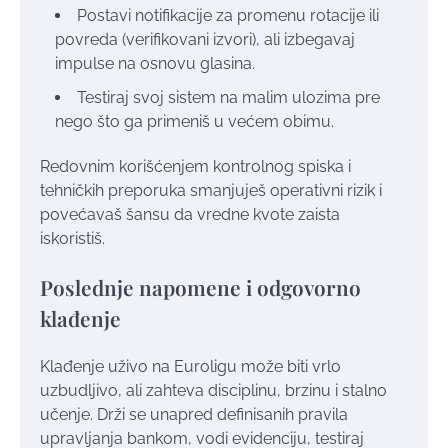
Postavi notifikacije za promenu rotacije ili
povreda (verifikovani izvori), ali izbegavaj
impulse na osnovu glasina.
Testiraj svoj sistem na malim ulozima pre
nego što ga primeniš u većem obimu.
Redovnim korišćenjem kontrolnog spiska i
tehničkih preporuka smanjuješ operativni rizik i
povećavaš šansu da vredne kvote zaista
iskoristiš.
Poslednje napomene i odgovorno
klađenje
Klađenje uživo na Euroligu može biti vrlo
uzbudljivo, ali zahteva disciplinu, brzinu i stalno
učenje. Drži se unapred definisanih pravila
upravljanja bankom, vodi evidenciju, testiraj