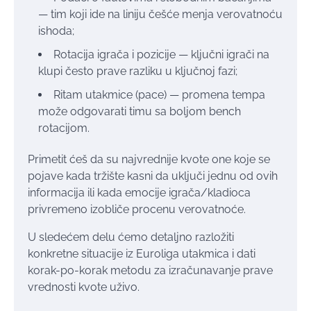
— tim koji ide na liniju češće menja verovatnoću
ishoda;
Rotacija igrača i pozicije — ključni igrači na
klupi često prave razliku u ključnoj fazi;
Ritam utakmice (pace) — promena tempa
može odgovarati timu sa boljom bench
rotacijom.
Primetit ćeš da su najvrednije kvote one koje se
pojave kada tržište kasni da uključi jednu od ovih
informacija ili kada emocije igrača/kladioca
privremeno izobliče procenu verovatnoće.
U sledećem delu ćemo detaljno razložiti
konkretne situacije iz Euroliga utakmica i dati
korak-po-korak metodu za izračunavanje prave
vrednosti kvote uživo.