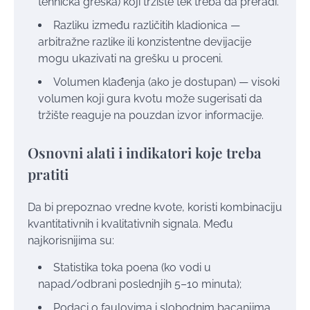
tehnička greška) koji tržište tek treba da preradi.
Razliku između različitih kladionica —
arbitražne razlike ili konzistentne devijacije
mogu ukazivati na grešku u proceni.
Volumen klađenja (ako je dostupan) — visoki
volumen koji gura kvotu može sugerisati da
tržište reaguje na pouzdan izvor informacije.
Osnovni alati i indikatori koje treba
pratiti
Da bi prepoznao vredne kvote, koristi kombinaciju
kvantitativnih i kvalitativnih signala. Među
najkorisnijima su:
Statistika toka poena (ko vodi u
napad/odbrani poslednjih 5–10 minuta);
Podaci o faulovima i slobodnim bacanjima