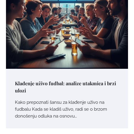
Klađenje uživo fudbal: analize utakmica i brzi
ulozi
Kako prepoznati šansu za klađenje uživo na
fudbalu Kada se kladiš uživo, radi se o brzom
donošenju odluka na osnovu…