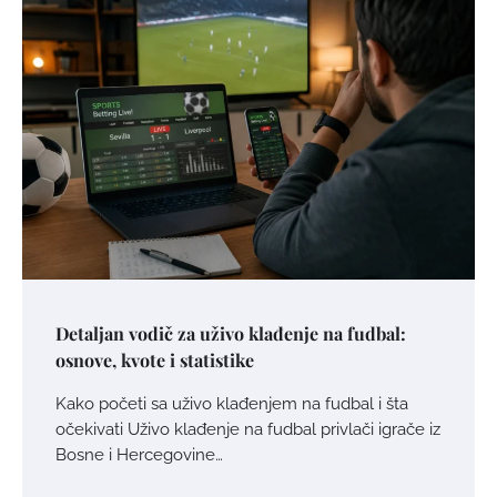
Detaljan vodič za uživo klađenje na fudbal:
osnove, kvote i statistike
Kako početi sa uživo klađenjem na fudbal i šta
očekivati Uživo klađenje na fudbal privlači igrače iz
Bosne i Hercegovine…