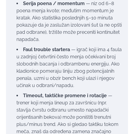
Serija poena / momentum
— niz od 6–8
poena menja kvote; međutim momentum je
kratak. Ako statistika poslednjih 5–10 minuta
pokazuje da je zaslužan izolovani šut (a ne opšti
pad odbrane), tržište može preceniti kontinuitet
napadača.
Faul trouble startera
— igrač koji ima 4 faula
u zadnjoj četvrtini često menja očekivani broj
slobodnih bacanja i odbrambenu energiju. Ako
kladionice pomeraju liniju zbog potencijalnih
penala, uzmi u obzir bench koji ulazi i njegov
učinak u odbrani/napadu.
Timeout, taktičke promene i rotacije
—
trener koji menja lineup za završnicu (npr.
stavlja čvrstu odbranu umesto napadački
orijentisanih bekova) može poništiti trenutni
plus/minus trend. Ako si gledao taktiku tokom
meča, znaš da određena zamena značajno