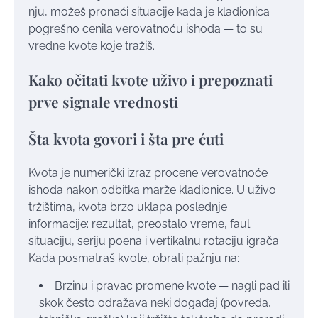
nju, možeš pronaći situacije kada je kladionica
pogrešno cenila verovatnoću ishoda — to su
vredne kvote koje tražiš.
Kako očitati kvote uživo i prepoznati
prve signale vrednosti
Šta kvota govori i šta pre ćuti
Kvota je numerički izraz procene verovatnoće
ishoda nakon odbitka marže kladionice. U uživo
tržištima, kvota brzo uklapa poslednje
informacije: rezultat, preostalo vreme, faul
situaciju, seriju poena i vertikalnu rotaciju igrača.
Kada posmatraš kvote, obrati pažnju na:
Brzinu i pravac promene kvote — nagli pad ili
skok često odražava neki događaj (povreda,