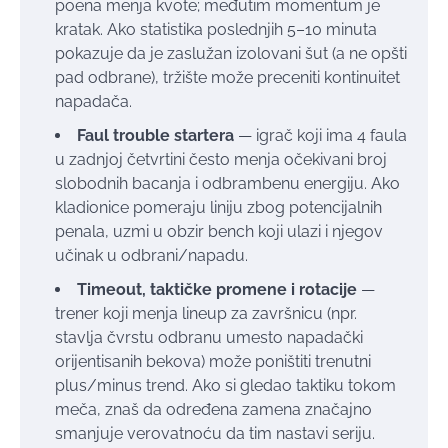
poena menja kvote; međutim momentum je
kratak. Ako statistika poslednjih 5–10 minuta
pokazuje da je zaslužan izolovani šut (a ne opšti
pad odbrane), tržište može preceniti kontinuitet
napadača.
Faul trouble startera
— igrač koji ima 4 faula
u zadnjoj četvrtini često menja očekivani broj
slobodnih bacanja i odbrambenu energiju. Ako
kladionice pomeraju liniju zbog potencijalnih
penala, uzmi u obzir bench koji ulazi i njegov
učinak u odbrani/napadu.
Timeout, taktičke promene i rotacije
—
trener koji menja lineup za završnicu (npr.
stavlja čvrstu odbranu umesto napadački
orijentisanih bekova) može poništiti trenutni
plus/minus trend. Ako si gledao taktiku tokom
meča, znaš da određena zamena značajno
smanjuje verovatnoću da tim nastavi seriju.