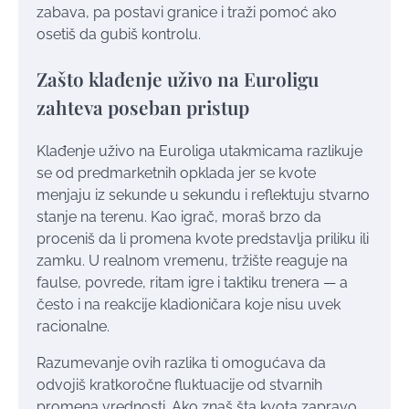
zabava, pa postavi granice i traži pomoć ako
osetiš da gubiš kontrolu.
Zašto klađenje uživo na Euroligu
zahteva poseban pristup
Klađenje uživo na Euroliga utakmicama razlikuje
se od predmarketnih opklada jer se kvote
menjaju iz sekunde u sekundu i reflektuju stvarno
stanje na terenu. Kao igrač, moraš brzo da
proceniš da li promena kvote predstavlja priliku ili
zamku. U realnom vremenu, tržište reaguje na
faulse, povrede, ritam igre i taktiku trenera — a
često i na reakcije kladioničara koje nisu uvek
racionalne.
Razumevanje ovih razlika ti omogućava da
odvojiš kratkoročne fluktuacije od stvarnih
promena vrednosti. Ako znaš šta kvota zapravo