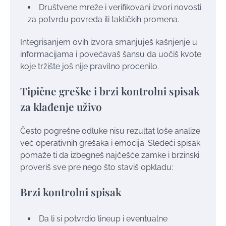
Društvene mreže i verifikovani izvori novosti
za potvrdu povreda ili taktičkih promena.
Integrisanjem ovih izvora smanjuješ kašnjenje u
informacijama i povećavaš šansu da uočiš kvote
koje tržište još nije pravilno procenilo.
Tipične greške i brzi kontrolni spisak
za klađenje uživo
Često pogrešne odluke nisu rezultat loše analize
već operativnih grešaka i emocija. Sledeći spisak
pomaže ti da izbegneš najčešće zamke i brzinski
proveriš sve pre nego što staviš opkladu:
Brzi kontrolni spisak
Da li si potvrdio lineup i eventualne