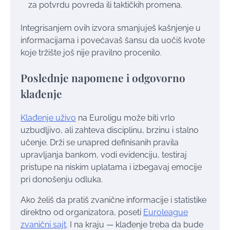
za potvrdu povreda ili taktičkih promena.
Integrisanjem ovih izvora smanjuješ kašnjenje u
informacijama i povećavaš šansu da uočiš kvote
koje tržište još nije pravilno procenilo.
Poslednje napomene i odgovorno
klađenje
Klađenje uživo
na Euroligu može biti vrlo
uzbudljivo, ali zahteva disciplinu, brzinu i stalno
učenje. Drži se unapred definisanih pravila
upravljanja bankom, vodi evidenciju, testiraj
pristupe na niskim uplatama i izbegavaj emocije
pri donošenju odluka.
Ako želiš da pratiš zvanične informacije i statistike
direktno od organizatora, poseti
Euroleague
zvanični sajt
. I na kraju — klađenje treba da bude