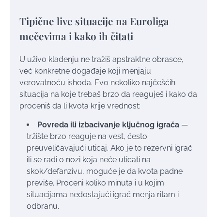
Tipične live situacije na Euroliga
mečevima i kako ih čitati
U uživo klađenju ne tražiš apstraktne obrasce,
već konkretne događaje koji menjaju
verovatnoću ishoda. Evo nekoliko najčešćih
situacija na koje trebaš brzo da reaguješ i kako da
proceniš da li kvota krije vrednost:
Povreda ili izbacivanje ključnog igrača
—
tržište brzo reaguje na vest, često
preuveličavajući uticaj. Ako je to rezervni igrač
ili se radi o nozi koja neće uticati na
skok/defanzivu, moguće je da kvota padne
previše. Proceni koliko minuta i u kojim
situacijama nedostajući igrač menja ritam i
odbranu.