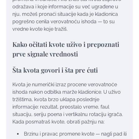
odražava i koje informacije su već ugrađene u
nju, možeš pronaći situacije kada je kladionica
pogrešno cenila verovatnoću ishoda — to su
vredne kvote koje tražiš.
Kako očitati kvote uživo i prepoznati
prve signale vrednosti
Šta kvota govori i šta pre ćuti
Kvota je numerički izraz procene verovatnoće
ishoda nakon odbitka marže kladionice. U uživo
tržištima, kvota brzo uklapa poslednje
informacije: rezultat, preostalo vreme, faul
situaciju, seriju poena i vertikalnu rotaciju igrača.
Kada posmatraš kvote, obrati pažnju na:
Brzinu i pravac promene kvote — nagli pad ili