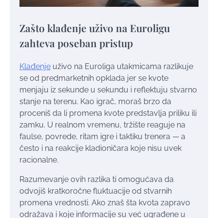
Zašto klađenje uživo na Euroligu
zahteva poseban pristup
Klađenje
uživo na Euroliga utakmicama razlikuje
se od predmarketnih opklada jer se kvote
menjaju iz sekunde u sekundu i reflektuju stvarno
stanje na terenu. Kao igrač, moraš brzo da
proceniš da li promena kvote predstavlja priliku ili
zamku. U realnom vremenu, tržište reaguje na
faulse, povrede, ritam igre i taktiku trenera — a
često i na reakcije kladioničara koje nisu uvek
racionalne.
Razumevanje ovih razlika ti omogućava da
odvojiš kratkoročne fluktuacije od stvarnih
promena vrednosti. Ako znaš šta kvota zapravo
odražava i koje informacije su već ugrađene u