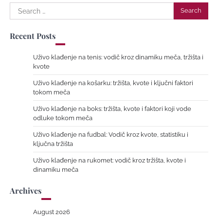
Search
for:
Recent Posts
Uživo klađenje na tenis: vodič kroz dinamiku meča, tržišta i
kvote
Uživo klađenje na košarku: tržišta, kvote i ključni faktori
tokom meča
Uživo klađenje na boks: tržišta, kvote i faktori koji vode
odluke tokom meča
Uživo klađenje na fudbal: Vodič kroz kvote, statistiku i
ključna tržišta
Uživo klađenje na rukomet: vodič kroz tržišta, kvote i
dinamiku meča
Archives
August 2026