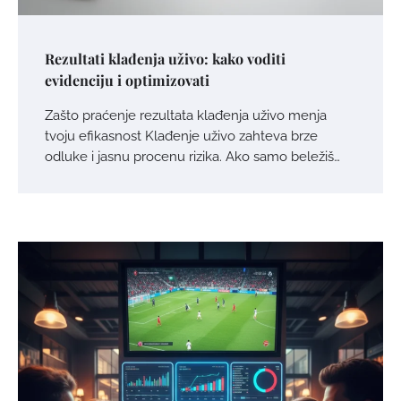
Rezultati klađenja uživo: kako voditi
evidenciju i optimizovati
Zašto praćenje rezultata klađenja uživo menja
tvoju efikasnost Klađenje uživo zahteva brze
odluke i jasnu procenu rizika. Ako samo beležiš…