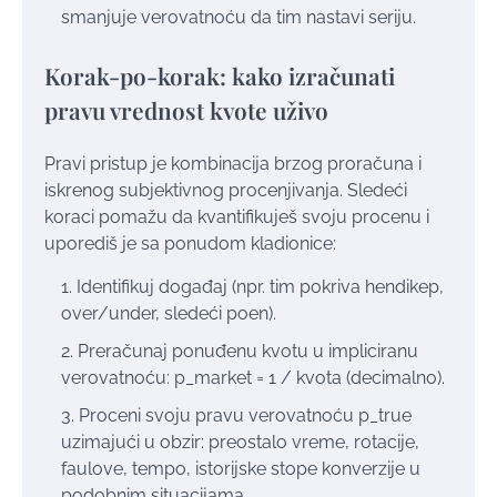
smanjuje verovatnoću da tim nastavi seriju.
Korak-po-korak: kako izračunati
pravu vrednost kvote uživo
Pravi pristup je kombinacija brzog proračuna i
iskrenog subjektivnog procenjivanja. Sledeći
koraci pomažu da kvantifikuješ svoju procenu i
uporediš je sa ponudom kladionice:
Identifikuj događaj (npr. tim pokriva hendikep,
over/under, sledeći poen).
Preračunaj ponuđenu kvotu u impliciranu
verovatnoću: p_market = 1 / kvota (decimalno).
Proceni svoju pravu verovatnoću p_true
uzimajući u obzir: preostalo vreme, rotacije,
faulove, tempo, istorijske stope konverzije u
podobnim situacijama.