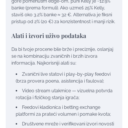
gore pomenutim edge-om, puni Kelly je ~12.9%
banke (prema formuli). Ako uzmeš 25% Kelly,
staviš oko 3.2% banke ≈ 32 €. Alternativa je fiksni
pristup od 2% (20 €) za konzistentnost i manji rizik.
Alati i izvori uživo podataka
Da bi tvoje procene bile brže i preciznije, oslanjaj
se na kombinaciju zvaničnih i brzih izvora
informacija. Najkorisniji alati su:
Zvanični live statovi i play-by-play feedovi
(brza provera poena, asistencija i faulova);
Video stream utakmice — vizuelna potvrda
rotacija i fizičkog stanja igrača;
Feedovi kladionica i betting exchange
platformi za prateći volumen i pomake kvota;
Društvene mreže i verifikovani izvori novosti