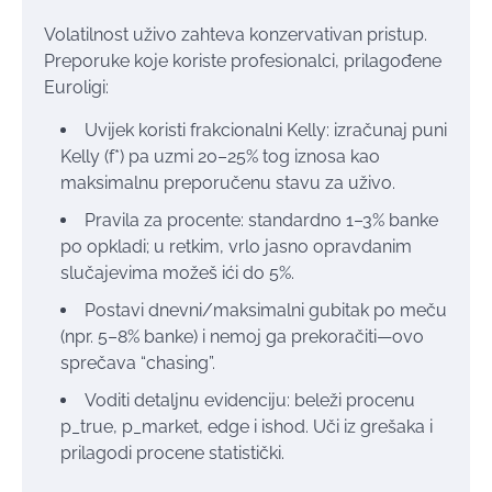
Volatilnost uživo zahteva konzervativan pristup.
Preporuke koje koriste profesionalci, prilagođene
Euroligi:
Uvijek koristi frakcionalni Kelly: izračunaj puni
Kelly (f*) pa uzmi 20–25% tog iznosa kao
maksimalnu preporučenu stavu za uživo.
Pravila za procente: standardno 1–3% banke
po opkladi; u retkim, vrlo jasno opravdanim
slučajevima možeš ići do 5%.
Postavi dnevni/maksimalni gubitak po meču
(npr. 5–8% banke) i nemoj ga prekoračiti—ovo
sprečava “chasing”.
Voditi detaljnu evidenciju: beleži procenu
p_true, p_market, edge i ishod. Uči iz grešaka i
prilagodi procene statistički.