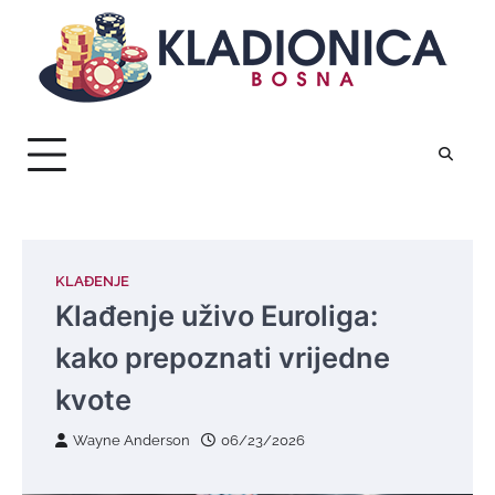
Skip
to
content
KLAĐENJE
Klađenje uživo Euroliga:
kako prepoznati vrijedne
kvote
Wayne Anderson
06/23/2026