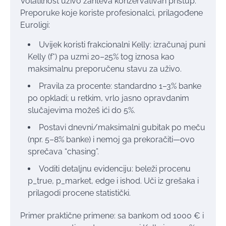
Volatilnost uživo zahteva konzervativan pristup.
Preporuke koje koriste profesionalci, prilagođene
Euroligi:
Uvijek koristi frakcionalni Kelly: izračunaj puni
Kelly (f*) pa uzmi 20–25% tog iznosa kao
maksimalnu preporučenu stavu za uživo.
Pravila za procente: standardno 1–3% banke
po opkladi; u retkim, vrlo jasno opravdanim
slučajevima možeš ići do 5%.
Postavi dnevni/maksimalni gubitak po meču
(npr. 5–8% banke) i nemoj ga prekoračiti—ovo
sprečava “chasing”.
Voditi detaljnu evidenciju: beleži procenu
p_true, p_market, edge i ishod. Uči iz grešaka i
prilagodi procene statistički.
Primer praktične primene: sa bankom od 1000 € i