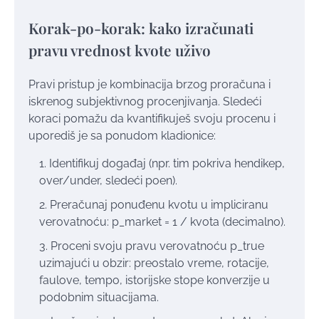
Korak-po-korak: kako izračunati
pravu vrednost kvote uživo
Pravi pristup je kombinacija brzog proračuna i
iskrenog subjektivnog procenjivanja. Sledeći
koraci pomažu da kvantifikuješ svoju procenu i
uporediš je sa ponudom kladionice:
Identifikuj događaj (npr. tim pokriva hendikep,
over/under, sledeći poen).
Preračunaj ponuđenu kvotu u impliciranu
verovatnoću: p_market = 1 / kvota (decimalno).
Proceni svoju pravu verovatnoću p_true
uzimajući u obzir: preostalo vreme, rotacije,
faulove, tempo, istorijske stope konverzije u
podobnim situacijama.