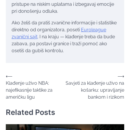
pristupe na niskim uplatama i izbegavaj emocije
pri donošenju odluka.
Ako želiš da pratiš zvanične informacije i statistike
direktno od organizatora, poseti
Euroleague
zvanični sajt
. I na kraju — klađenje treba da bude
zabava, pa postavi granice i traži pomoć ako
osetiš da gubiš kontrolu.
Post
⟵
⟶
Klađenje uživo NBA:
Savjeti za klađenje uživo na
navigation
najefikasnije taktike za
košarku: upravljanje
američku ligu
bankom i rizikom
Related Posts