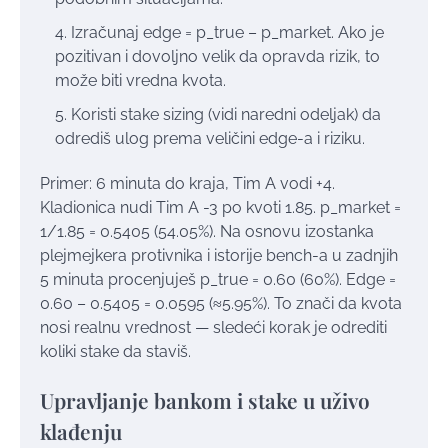
Izračunaj edge = p_true – p_market. Ako je
pozitivan i dovoljno velik da opravda rizik, to
može biti vredna kvota.
Koristi stake sizing (vidi naredni odeljak) da
odrediš ulog prema veličini edge-a i riziku.
Primer: 6 minuta do kraja, Tim A vodi +4.
Kladionica nudi Tim A -3 po kvoti 1.85. p_market =
1/1.85 = 0.5405 (54.05%). Na osnovu izostanka
plejmejkera protivnika i istorije bench-a u zadnjih
5 minuta procenjuješ p_true = 0.60 (60%). Edge =
0.60 – 0.5405 = 0.0595 (≈5.95%). To znači da kvota
nosi realnu vrednost — sledeći korak je odrediti
koliki stake da staviš.
Upravljanje bankom i stake u uživo
klađenju