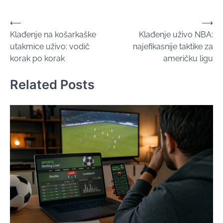
Post
⟵
⟶
Klađenje na košarkaške
Klađenje uživo NBA:
navigation
utakmice uživo: vodič
najefikasnije taktike za
korak po korak
američku ligu
Related Posts