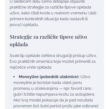
U sledećem delu ćemo detaljnije objasniti
praktične strategije za različite tipove opklada
uživo, kako čitati kvote u realnom vremenu i dati
primere konkretnih situacija kada nastaviti ili
povući opkladu.
Strategije za različite tipove uživo
opklada
Svaki tip opklade zahteva drugačiji pristup uživo.
Evo praktičnih smernica koje možeš primeniti za
najčešće vrste opklada:
Moneyline (pobednik utakmice):
Uživo
moneyline je koristan kada videš jasnu
promenu u očekivanjima — npr. favorit rano
gubi i tržište napumpava kvotu za autsajdera.
Ako tvoj model pokazuje da je pad rezultata
privremen (loš šutni period protiv jake odbrane)