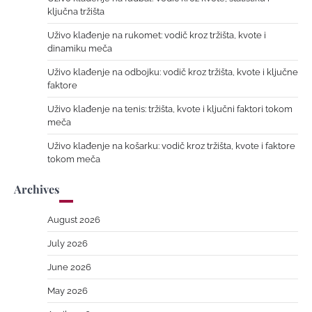
ključna tržišta
Uživo klađenje na rukomet: vodič kroz tržišta, kvote i
dinamiku meča
Uživo klađenje na odbojku: vodič kroz tržišta, kvote i ključne
faktore
Uživo klađenje na tenis: tržišta, kvote i ključni faktori tokom
meča
Uživo klađenje na košarku: vodič kroz tržišta, kvote i faktore
tokom meča
Archives
August 2026
July 2026
June 2026
May 2026