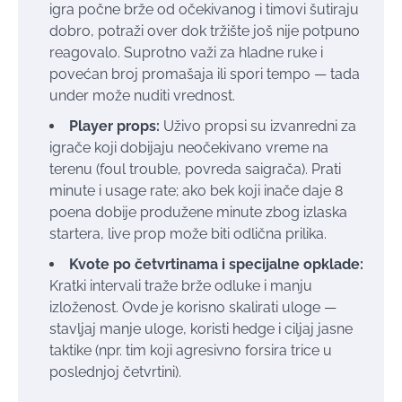
igra počne brže od očekivanog i timovi šutiraju
dobro, potraži over dok tržište još nije potpuno
reagovalo. Suprotno važi za hladne ruke i
povećan broj promašaja ili spori tempo — tada
under može nuditi vrednost.
Player props:
Uživo propsi su izvanredni za
igrače koji dobijaju neočekivano vreme na
terenu (foul trouble, povreda saigrača). Prati
minute i usage rate; ako bek koji inače daje 8
poena dobije produžene minute zbog izlaska
startera, live prop može biti odlična prilika.
Kvote po četvrtinama i specijalne opklade:
Kratki intervali traže brže odluke i manju
izloženost. Ovde je korisno skalirati uloge —
stavljaj manje uloge, koristi hedge i ciljaj jasne
taktike (npr. tim koji agresivno forsira trice u
poslednjoj četvrtini).