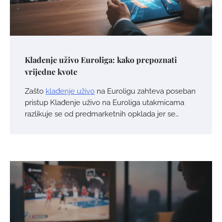
Klađenje uživo Euroliga: kako prepoznati
vrijedne kvote
Zašto
klađenje uživo
na Euroligu zahteva poseban
pristup Klađenje uživo na Euroliga utakmicama
razlikuje se od predmarketnih opklada jer se…