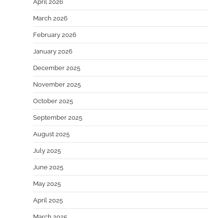
April 2026
March 2026
February 2026
January 2026
December 2025
November 2025
October 2025
September 2025
August 2025
July 2025
June 2025
May 2025
April 2025
March 2025