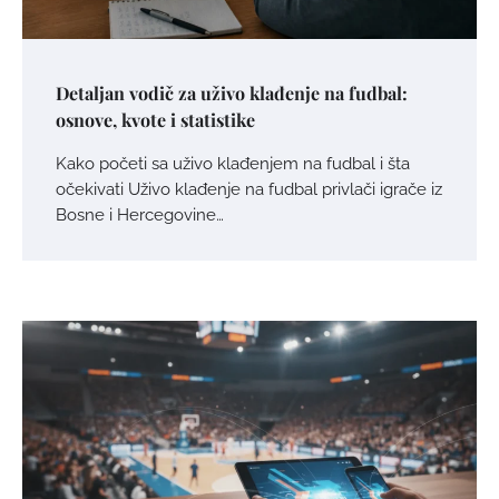
Detaljan vodič za uživo klađenje na fudbal:
osnove, kvote i statistike
Kako početi sa uživo klađenjem na fudbal i šta
očekivati Uživo klađenje na fudbal privlači igrače iz
Bosne i Hercegovine…