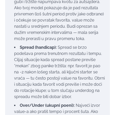
gubi i tržište napumpava kvotu za autsajdera.
Ako tvoj model pokazuje da je pad rezultata
privremen (loš šutni period protiv jake odbrane)
i očekuje se povratak favorita, value može
nastati u srednjem periodu. Budi oprezan sa
dužim vremenskim intervalima — mala serija
može prerasti u pravu promenu toka.
Spread (handicap):
Spread se brzo
podešava prema trenutnom rezultatu i tempu.
Ciljaj situacije kada spread postane previše
“mekan” zbog panike tržišta: npr. favorit je pao
na -2 nakon lošeg starta, ali ključni starter se
vraća — tu često postoji value na favoritu. Obrni
i situaciju kada favorit vodi previše i može doći
do rotacije klupe; u tom slučaju underdog na
spreadu može biti dobar izbor.
Over/Under (ukupni poeni):
Najveći izvor
value-a ako pratiš tempo i procent šuta. Ako