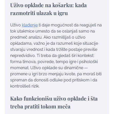
Uživo opklade na košarku: kada
razmotriti ulazak u igru
Uživo
klađenje
ti daje mogućnost da reaguješ na
tok utakmice umesto da se oslanjaš samo na
predmeč analizu. Ako razmišljaš o uživo
opkladama, važno je da razumeš koje situacije
stvaraju vrednost i kada tržište postaje previše
nepredvidivo. Ti treba da gledaš širi kontekst:
forma timova, povrede, tempo igre i psihološki
momenat. Uživo opklade su dinamične —
promene u igri brzo menjaju kvote, pa moraš biti
spreman da donosiš odluke pod pritiskom i da
kontrolišeš rizik.
Kako funkcionišu uživo opklade i šta
treba pratiti tokom meča