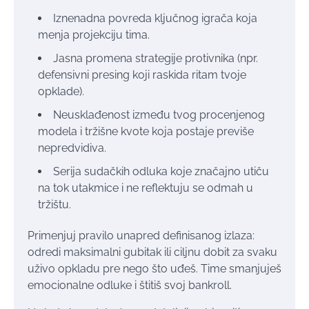
Iznenadna povreda ključnog igrača koja
menja projekciju tima.
Jasna promena strategije protivnika (npr.
defensivni presing koji raskida ritam tvoje
opklade).
Neusklađenost između tvog procenjenog
modela i tržišne kvote koja postaje previše
nepredvidiva.
Serija sudačkih odluka koje značajno utiču
na tok utakmice i ne reflektuju se odmah u
tržištu.
Primenjuj pravilo unapred definisanog izlaza:
odredi maksimalni gubitak ili ciljnu dobit za svaku
uživo opkladu pre nego što uđeš. Time smanjuješ
emocionalne odluke i štitiš svoj bankroll.