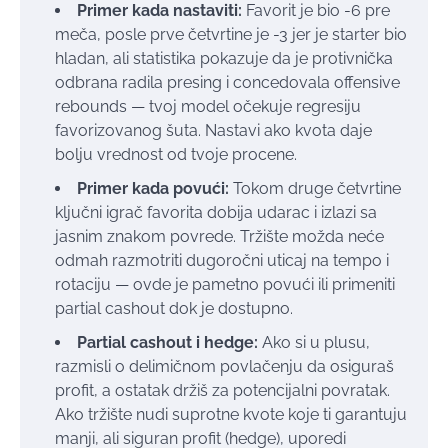
Primer kada nastaviti:
Favorit je bio -6 pre
meča, posle prve četvrtine je -3 jer je starter bio
hladan, ali statistika pokazuje da je protivnička
odbrana radila presing i concedovala offensive
rebounds — tvoj model očekuje regresiju
favorizovanog šuta. Nastavi ako kvota daje
bolju vrednost od tvoje procene.
Primer kada povući:
Tokom druge četvrtine
ključni igrač favorita dobija udarac i izlazi sa
jasnim znakom povrede. Tržište možda neće
odmah razmotriti dugoročni uticaj na tempo i
rotaciju — ovde je pametno povući ili primeniti
partial cashout dok je dostupno.
Partial cashout i hedge:
Ako si u plusu,
razmisli o delimičnom povlačenju da osiguraš
profit, a ostatak držiš za potencijalni povratak.
Ako tržište nudi suprotne kvote koje ti garantuju
manji, ali siguran profit (hedge), uporedi