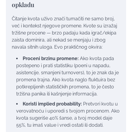
opkladu
Čitanje kvota uživo znači tumačiti ne samo broj,
već i kontekst njegove promene. Kvote su izražaj
tržišne procene — brzo padaju kada igrač/ekipa
zaista dominira, ali nekad se menjaju i zbog
navala sitnih uloga. Evo praktičnog okvira:
Proceni brzinu promene:
Ako kvota pada
postepeno i prati statistiku (poeni u napadu,
asistencije, smanjeni turnovers), to je znak da je
promena trajna. Ako kvota naglo fluktuira bez
potkrepljenih statističkih promena, to je često
tržišna panika ili kašnjenje informacija.
Koristi implied probability:
Pretvori kvotu u
verovatnoću i uporedi s tvojom procenom. Ako
kvota sugeriše 40% šanse, a tvoj model daje
55%, tu imaš value i vredi ostati ili dodati.