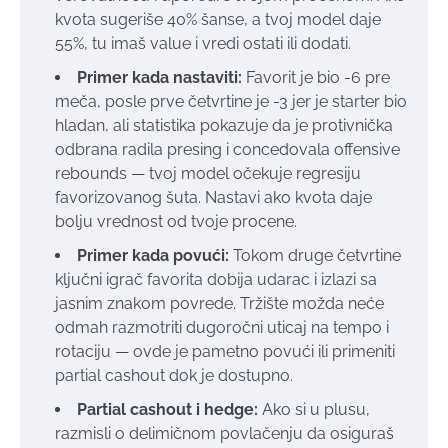
kvota sugeriše 40% šanse, a tvoj model daje
55%, tu imaš value i vredi ostati ili dodati.
Primer kada nastaviti:
Favorit je bio -6 pre
meča, posle prve četvrtine je -3 jer je starter bio
hladan, ali statistika pokazuje da je protivnička
odbrana radila presing i concedovala offensive
rebounds — tvoj model očekuje regresiju
favorizovanog šuta. Nastavi ako kvota daje
bolju vrednost od tvoje procene.
Primer kada povući:
Tokom druge četvrtine
ključni igrač favorita dobija udarac i izlazi sa
jasnim znakom povrede. Tržište možda neće
odmah razmotriti dugoročni uticaj na tempo i
rotaciju — ovde je pametno povući ili primeniti
partial cashout dok je dostupno.
Partial cashout i hedge:
Ako si u plusu,
razmisli o delimičnom povlačenju da osiguraš