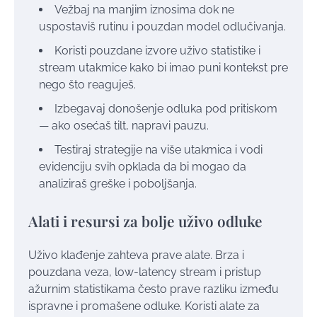
Vežbaj na manjim iznosima dok ne
uspostaviš rutinu i pouzdan model odlučivanja.
Koristi pouzdane izvorе uživo statistike i
stream utakmice kako bi imao puni kontekst pre
nego što reaguješ.
Izbegavaj donošenje odluka pod pritiskom
— ako osećaš tilt, napravi pauzu.
Testiraj strategije na više utakmica i vodi
evidenciju svih opklada da bi mogao da
analiziraš greške i poboljšanja.
Alati i resursi za bolje uživo odluke
Uživo klađenje zahteva prave alate. Brza i
pouzdana veza, low-latency stream i pristup
ažurnim statistikama često prave razliku između
ispravne i promašene odluke. Koristi alate za