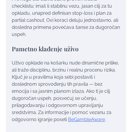
checklistu: imaš li stabilnu vezu, jasan cilj za tu
opkladu, unapred definisan stop-loss i plan za
partial cashout. Ovi koraci deluju jednostavno, ali
dosledna primena povećava šanse za dugoročan
uspeh.
Pametno klađenje uživo
Uživo opklade na košarku nude dinamične prilike,
ali traže disciplinu, brzinu i realnu procenu rizika.
Ključ je u pravilima koja sebi postaviš i
doslednom sprovođenju tih pravila — bez
emocija i sa jasnim planom izlaza. Ako ti je cilj
dugoročan uspeh, posvećuj se učenju,
prilagođavanju i odgovornom upravljanju
sredstvima. Za informacije i pomoć vezanu za
odgovorno igranje poseti
BeGambleAware
.