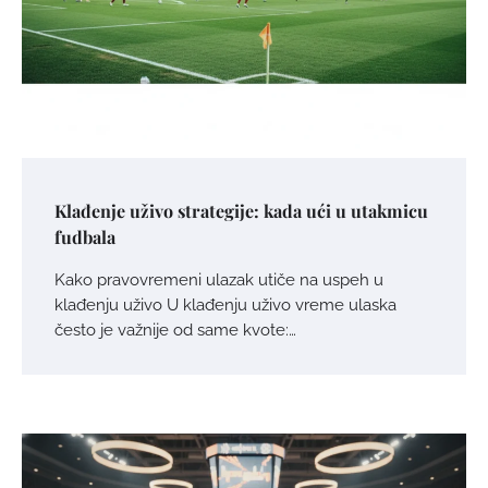
Klađenje uživo strategije: kada ući u utakmicu
fudbala
Kako pravovremeni ulazak utiče na uspeh u
klađenju uživo U klađenju uživo vreme ulaska
često je važnije od same kvote:…