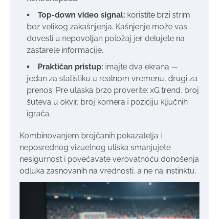
Top-down video signal:
koristite brzi strim
bez velikog zakašnjenja. Kašnjenje može vas
dovesti u nepovoljan položaj jer delujete na
zastarele informacije.
Praktičan pristup:
imajte dva ekrana —
jedan za statistiku u realnom vremenu, drugi za
prenos. Pre ulaska brzo proverite: xG trend, broj
šuteva u okvir, broj kornera i poziciju ključnih
igrača.
Kombinovanjem brojčanih pokazatelja i
neposrednog vizuelnog utiska smanjujete
nesigurnost i povećavate verovatnoću donošenja
odluka zasnovanih na vrednosti, a ne na instinktu.