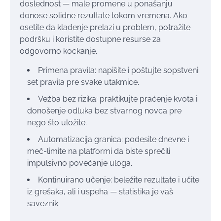
doslednost — male promene u ponašanju
donose solidne rezultate tokom vremena. Ako
osetite da klađenje prelazi u problem, potražite
podršku i koristite dostupne resurse za
odgovorno kockanje.
Primena pravila: napišite i poštujte sopstveni
set pravila pre svake utakmice.
Vežba bez rizika: praktikujte praćenje kvota i
donošenje odluka bez stvarnog novca pre
nego što uložite.
Automatizacija granica: podesite dnevne i
meč-limite na platformi da biste sprečili
impulsivno povećanje uloga.
Kontinuirano učenje: beležite rezultate i učite
iz grešaka, ali i uspeha — statistika je vaš
saveznik.