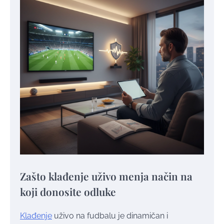
Zašto klađenje uživo menja način na
koji donosite odluke
Klađenje
uživo na fudbalu je dinamičan i