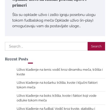
primeri
Šta su opklade uživo i zašto igraju posebnu ulogu
tokom fudbalskog meča Opklade uživo (in-play)
omogućavaju vam da postavljate uloge…
Search
for:
Recent Posts
Uživo klađenje na tenis: vodič kroz dinamiku meča, tržišta i
kvote
Uživo klađenje na košarku: tržišta, kvote i ključni faktori
tokom meča
Uživo klađenje na boks: tržišta, kvote i faktori koji vode
odluke tokom meča
Uživo klađenje na fudbal: Vodič kroz kvote, statistiku i