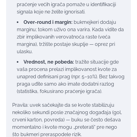
praćenje većih igrača pomaže u identifikaciji
signala koje ne želite ignorisati.
Over-round i margin:
bukmejkeri dodaju
marginu; tokom uživo ona varira. Kada vidite da
zbir implikovanih verovatnoća raste (veća
marginа), tržište postaje skuplje — oprez pri
ulasku.
Vrednost, ne pobeda:
tražite situacije gde
vaša procena prelazi implikovanost kvote za
unapred definisani prag (npr. 5–10%). Bez takvog
praga uđite samo ako imate dodatni razlog
(statistika, fokusirano praćenje igrača).
Pravila: uvek sačekajte da se kvote stabilizuju
nekoliko sekundi posle značajnog događaja (gol,
crveni karton, povreda) — buku se često dešava
momentalno i kvote mogu „preterati“ pre nego
što bukmeri preraspodele rizik.