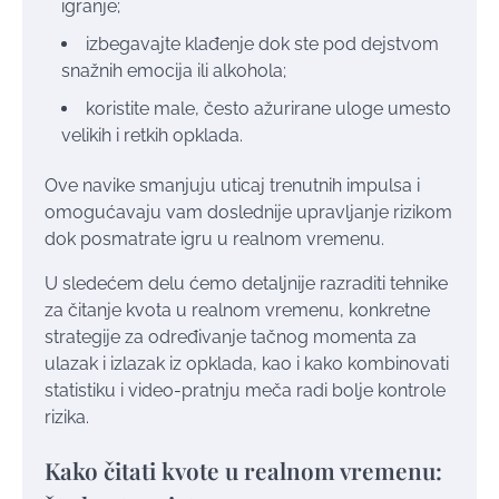
igranje;
izbegavajte klađenje dok ste pod dejstvom
snažnih emocija ili alkohola;
koristite male, često ažurirane uloge umesto
velikih i retkih opklada.
Ove navike smanjuju uticaj trenutnih impulsa i
omogućavaju vam doslednije upravljanje rizikom
dok posmatrate igru u realnom vremenu.
U sledećem delu ćemo detaljnije razraditi tehnike
za čitanje kvota u realnom vremenu, konkretne
strategije za određivanje tačnog momenta za
ulazak i izlazak iz opklada, kao i kako kombinovati
statistiku i video-pratnju meča radi bolje kontrole
rizika.
Kako čitati kvote u realnom vremenu: