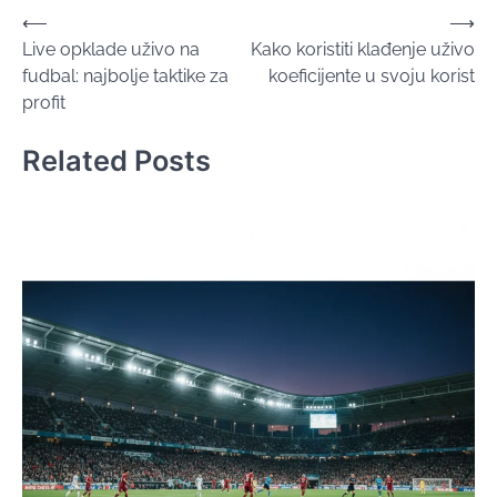
Post
⟵
⟶
Live opklade uživo na
Kako koristiti klađenje uživo
navigation
fudbal: najbolje taktike za
koeficijente u svoju korist
profit
Related Posts