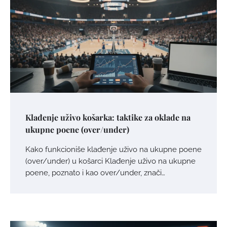
Klađenje uživo košarka: taktike za oklade na
ukupne poene (over/under)
Kako funkcioniše klađenje uživo na ukupne poene
(over/under) u košarci Klađenje uživo na ukupne
poene, poznato i kao over/under, znači…