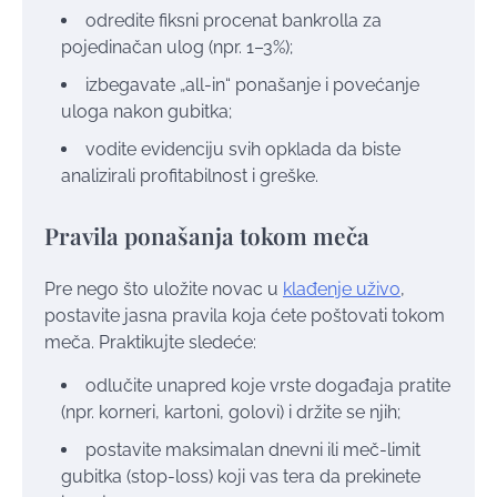
odredite fiksni procenat bankrolla za
pojedinačan ulog (npr. 1–3%);
izbegavate „all-in“ ponašanje i povećanje
uloga nakon gubitka;
vodite evidenciju svih opklada da biste
analizirali profitabilnost i greške.
Pravila ponašanja tokom meča
Pre nego što uložite novac u
klađenje uživo
,
postavite jasna pravila koja ćete poštovati tokom
meča. Praktikujte sledeće:
odlučite unapred koje vrste događaja pratite
(npr. korneri, kartoni, golovi) i držite se njih;
postavite maksimalan dnevni ili meč-limit
gubitka (stop-loss) koji vas tera da prekinete