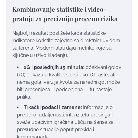
Kombinovanje statistike i video-
pratnje za precizniju procenu rizika
Najbolji rezultat postižete kada statističke
indikatore koristite zajedno sa direktnim uvidom
sa terena. Moderni alati daju metrike koje su
ključne u uživo klađenju.
xG i poslednjih 15 minuta:
očekivani golovi
(xG) pokazuju kvalitet šansi; ako xG raste, ali
nema gola, verzija kvote za naredni gol može
biti precenjena ili podcenjena — tu nastaje
prilika.
Trkački podaci i zamene:
informacije o
pređenoj udaljenosti, intenzitetu presinga i
sveže ubacivim igračima utiču na šanse za
presudne situacije poput prekida i
kontranapada.