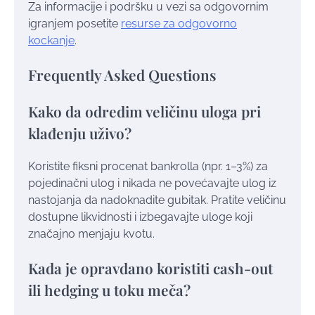
Za informacije i podršku u vezi sa odgovornim
igranjem posetite
resurse za odgovorno
kockanje
.
Frequently Asked Questions
Kako da odredim veličinu uloga pri
klađenju uživo?
Koristite fiksni procenat bankrolla (npr. 1–3%) za
pojedinačni ulog i nikada ne povećavajte ulog iz
nastojanja da nadoknadite gubitak. Pratite veličinu
dostupne likvidnosti i izbegavajte uloge koji
značajno menjaju kvotu.
Kada je opravdano koristiti cash-out
ili hedging u toku meča?