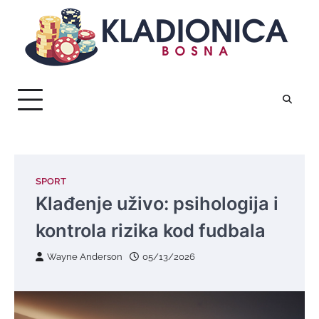
Skip
to
content
SPORT
Klađenje uživo: psihologija i
kontrola rizika kod fudbala
Wayne Anderson
05/13/2026