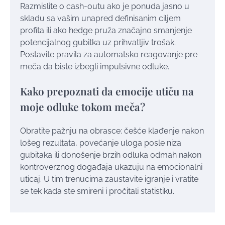
Razmislite o cash-outu ako je ponuda jasno u
skladu sa vašim unapred definisanim ciljem
profita ili ako hedge pruža značajno smanjenje
potencijalnog gubitka uz prihvatljiv trošak.
Postavite pravila za automatsko reagovanje pre
meča da biste izbegli impulsivne odluke.
Kako prepoznati da emocije utiču na
moje odluke tokom meča?
Obratite pažnju na obrasce: češće klađenje nakon
lošeg rezultata, povećanje uloga posle niza
gubitaka ili donošenje brzih odluka odmah nakon
kontroverznog događaja ukazuju na emocionalni
uticaj. U tim trenucima zaustavite igranje i vratite
se tek kada ste smireni i pročitali statistiku.