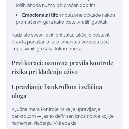
loših ishoda nužno biti praćen dobrim.
Emocionalni tilt:
impulzivne opklade nakon
promašenih igara kako biste „vratili“ gubitak.
Kada ste svesni ovih pritisaka, lakše je postaviti
pravila ponašanja koja smanjuju verovatnoću
impulsivnih grešaka tokom meča.
Prvi koraci: osnovna pravila kontrole
rizika pri klađenju uživo
Upravljanje bankrollom i veličina
uloga
Ključna mera kontrole rizika je upravljanje
bankrollom — jasno definisan iznos novca koji je
namenjen klađenju. Vi treba da: