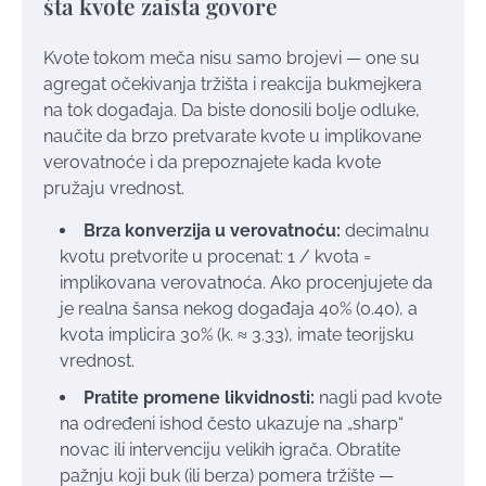
šta kvote zaista govore
Kvote tokom meča nisu samo brojevi — one su
agregat očekivanja tržišta i reakcija bukmejkera
na tok događaja. Da biste donosili bolje odluke,
naučite da brzo pretvarate kvote u implikovane
verovatnoće i da prepoznajete kada kvote
pružaju vrednost.
Brza konverzija u verovatnoću:
decimalnu
kvotu pretvorite u procenat: 1 / kvota =
implikovana verovatnoća. Ako procenjujete da
je realna šansa nekog događaja 40% (0.40), a
kvota implicira 30% (k. ≈ 3.33), imate teorijsku
vrednost.
Pratite promene likvidnosti:
nagli pad kvote
na određeni ishod često ukazuje na „sharp“
novac ili intervenciju velikih igrača. Obratite
pažnju koji buk (ili berza) pomera tržište —