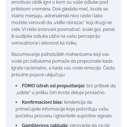
emotivan oblik igre u kom su vaše odluke pod
pritiskom vremena. Dok gledate meč, kvote se
stalno menjaju, adrenalinski nivo raste i lako
možete verovati da „vidite obrazac“ koji drugi ne
vide. Vi niste izolovani posmatrač: svaki gol, penal
ili sudijska odluka utiče na vašu percepciju
verovatnoće i sklonost ka riziku.
Razumevanje psiholoških mehanizama koji vas
vode pri odlukama pomaže da prepoznate kada
igrate racionalno, a kada vas vode emocije. Često
prisutne pojave uključuju:
FOMO (strah od propuštanja):
brz pritisak da
„uđete“ u priliku čim kvota deluje privlačno.
Konfirmacioni bias:
tendencija da
primećujete informacije koje potvrđuju vašu
početnu procenu i ignorišete suprotne signale.
Gamblerova zabluda:
verovanje da će niz