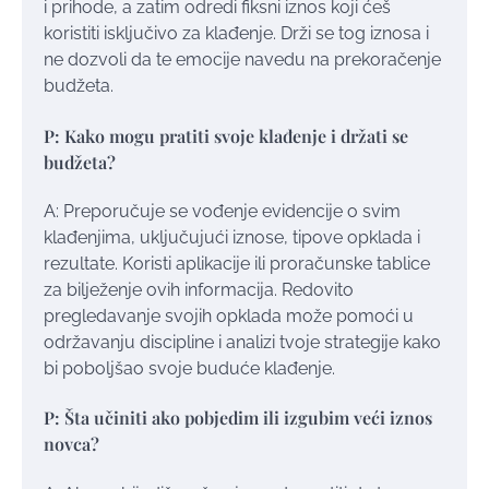
i prihode, a zatim odredi fiksni iznos koji ćeš
koristiti isključivo za klađenje. Drži se tog iznosa i
ne dozvoli da te emocije navedu na prekoračenje
budžeta.
P: Kako mogu pratiti svoje klađenje i držati se
budžeta?
A: Preporučuje se vođenje evidencije o svim
klađenjima, uključujući iznose, tipove opklada i
rezultate. Koristi aplikacije ili proračunske tablice
za bilježenje ovih informacija. Redovito
pregledavanje svojih opklada može pomoći u
održavanju discipline i analizi tvoje strategije kako
bi poboljšao svoje buduće klađenje.
P: Šta učiniti ako pobjedim ili izgubim veći iznos
novca?