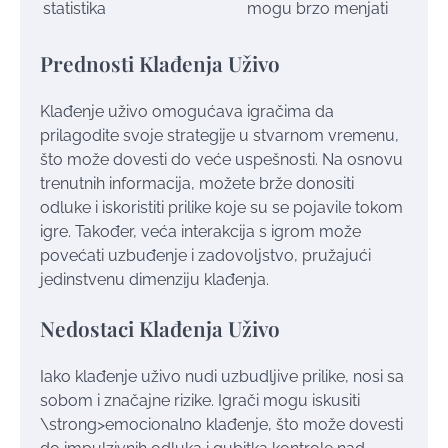
statistika
mogu brzo menjati
Prednosti Klađenja Uživo
Klađenje uživo omogućava igračima da
prilagodite svoje strategije u stvarnom vremenu,
što može dovesti do veće uspešnosti. Na osnovu
trenutnih informacija, možete brže donositi
odluke i iskoristiti prilike koje su se pojavile tokom
igre. Također, veća interakcija s igrom može
povećati uzbuđenje i zadovoljstvo, pružajući
jedinstvenu dimenziju klađenja.
Nedostaci Klađenja Uživo
Iako klađenje uživo nudi uzbudljive prilike, nosi sa
sobom i značajne rizike. Igrači mogu iskusiti
\strong>emocionalno klađenje, što može dovesti