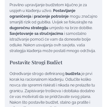
Pravilno upravljanje budžetom ključno je za
uspjeh u klađenju uživo.
Postavljanje
ograničenja
i
praćenje potrošnje
mogu značajno
smanjiti rizik od gubitka. Uvijek se fokusirajte na
dugoročnu strategiju
umjesto na brze dobitke.
Savjetovanje sa stručnjacima
i samostalno
istraživanje pomoći će vam da donesete bolje
odluke. Nakon usvajanja ovih savjeta, vaša
strategija klađenja može postati mnogo održivija.
Postavite Strogi Budžet
Određivanje strogo definiranog
budžeta
je prvi
korak ka racionalnom klađenju. Odlučite koliko
novca ste spremni riskirati i nikada ne prelazite tu
granicu. Zapisivanje troškova i dobitaka dodatno
će vas motivirati da se pridržavate svog plana.
Nakon što postavite budžet, stalno ga pratite i