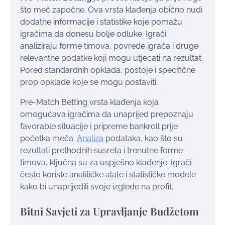
što meč započne. Ova vrsta klađenja obično nudi
dodatne informacije i statistike koje pomažu
igračima da donesu bolje odluke. Igrači
analiziraju forme timova, povrede igrača i druge
relevantne podatke koji mogu utjecati na rezultat.
Pored standardnih opklada, postoje i specifične
prop opklade koje se mogu postaviti.
Pre-Match Betting vrsta klađenja koja
omogućava igračima da unaprijed prepoznaju
favorable situacije i pripreme bankroll prije
početka meča.
Analiza
podataka, kao što su
rezultati prethodnih susreta i trenutne forme
timova, ključna su za uspješno klađenje. Igrači
često koriste analitičke alate i statističke modele
kako bi unaprijedili svoje izglede na profit.
Bitni Savjeti za Upravljanje Budžetom