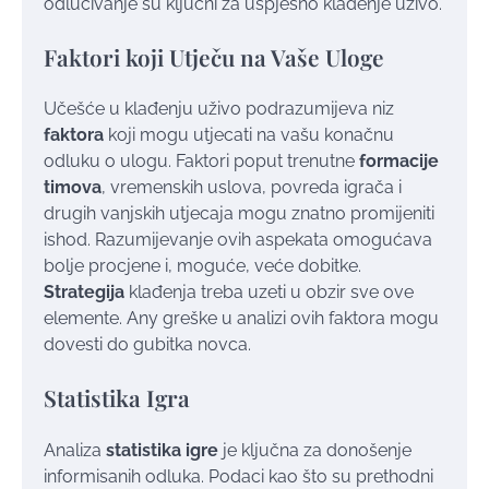
odlučivanje su ključni za uspješno klađenje uživo.
Faktori koji Utječu na Vaše Uloge
Učešće u klađenju uživo podrazumijeva niz
faktora
koji mogu utjecati na vašu konačnu
odluku o ulogu. Faktori poput trenutne
formacije
timova
, vremenskih uslova, povreda igrača i
drugih vanjskih utjecaja mogu znatno promijeniti
ishod. Razumijevanje ovih aspekata omogućava
bolje procjene i, moguće, veće dobitke.
Strategija
klađenja treba uzeti u obzir sve ove
elemente. Any greške u analizi ovih faktora mogu
dovesti do gubitka novca.
Statistika Igra
Analiza
statistika igre
je ključna za donošenje
informisanih odluka. Podaci kao što su prethodni