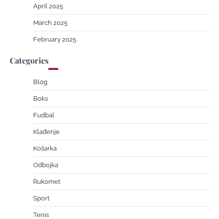
April 2025
March 2025
February 2025
Categories
Blog
Boks
Fudbal
Klađenje
Košarka
Odbojka
Rukomet
Sport
Tenis