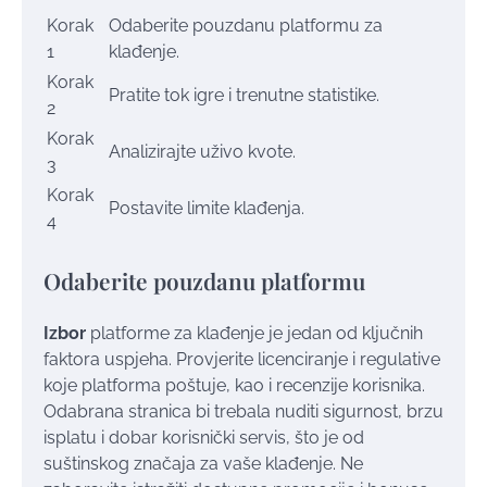
Korak
Odaberite pouzdanu platformu za
1
klađenje.
Korak
Pratite tok igre i trenutne statistike.
2
Korak
Analizirajte uživo kvote.
3
Korak
Postavite limite klađenja.
4
Odaberite pouzdanu platformu
Izbor
platforme za klađenje je jedan od ključnih
faktora uspjeha. Provjerite licenciranje i regulative
koje platforma poštuje, kao i recenzije korisnika.
Odabrana stranica bi trebala nuditi sigurnost, brzu
isplatu i dobar korisnički servis, što je od
suštinskog značaja za vaše klađenje. Ne