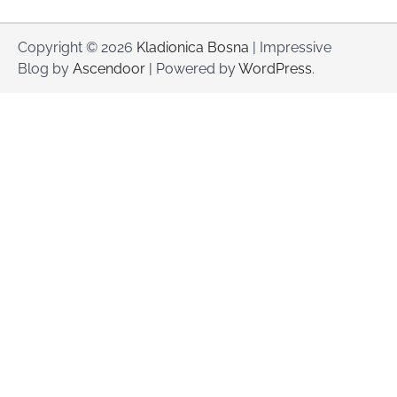
Copyright © 2026
Kladionica Bosna
| Impressive
Blog by
Ascendoor
| Powered by
WordPress
.