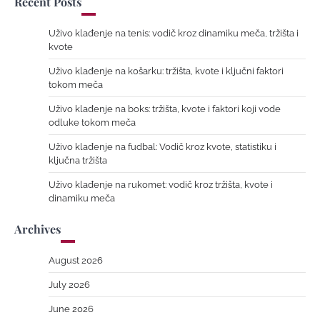
Recent Posts
Uživo klađenje na tenis: vodič kroz dinamiku meča, tržišta i
kvote
Uživo klađenje na košarku: tržišta, kvote i ključni faktori
tokom meča
Uživo klađenje na boks: tržišta, kvote i faktori koji vode
odluke tokom meča
Uživo klađenje na fudbal: Vodič kroz kvote, statistiku i
ključna tržišta
Uživo klađenje na rukomet: vodič kroz tržišta, kvote i
dinamiku meča
Archives
August 2026
July 2026
June 2026