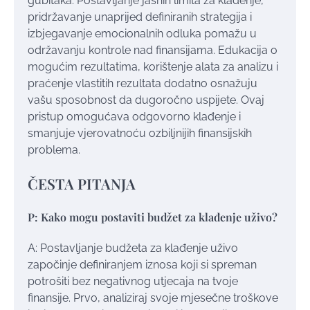
gubitaka. Postavljanje jasnih limita za klađenje,
pridržavanje unaprijed definiranih strategija i
izbjegavanje emocionalnih odluka pomažu u
održavanju kontrole nad finansijama. Edukacija o
mogućim rezultatima, korištenje alata za analizu i
praćenje vlastitih rezultata dodatno osnažuju
vašu sposobnost da dugoročno uspijete. Ovaj
pristup omogućava odgovorno klađenje i
smanjuje vjerovatnoću ozbiljnijih finansijskih
problema.
ČESTA PITANJA
P: Kako mogu postaviti budžet za klađenje uživo?
A: Postavljanje budžeta za klađenje uživo
započinje definiranjem iznosa koji si spreman
potrošiti bez negativnog utjecaja na tvoje
finansije. Prvo, analiziraj svoje mjesečne troškove