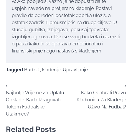
A: Ako pobijediš, važno je ne dopustiti da te
uspjeh navede na pretjerano klađenje. Postavi
pravilo da određeni postotak dobitka uložiš, a
ostatak zadržiš ili preusmjeriš na druge ciljeve. U
slučaju gubitka, izbjegavaj pokušaj “povrata”
izgubljenog novca. Drži se svog budžeta i razmisli
o pauzi kako bi se oporavio emocionalno i
finansijski prije nego nastaviš s klađenjem.
Tagged
Budžet
,
klađenje
,
Upravljanje
Post
⟵
⟶
Najbolje Vrijeme Za Uplatu
Kako Odabrati Pravu
navigation
Opklade: Kada Reagovati
Kladionicu Za Klađenje
Tokom Fudbalske
Uživo Na Fudbal?
Utakmice?
Related Posts