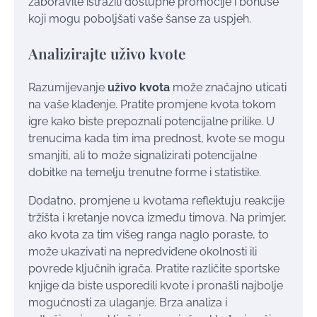
zaboravite istražiti dostupne promocije i bonuse
koji mogu poboljšati vaše šanse za uspjeh.
Analizirajte uživo kvote
Razumijevanje
uživo kvota
može značajno uticati
na vaše klađenje. Pratite promjene kvota tokom
igre kako biste prepoznali potencijalne prilike. U
trenucima kada tim ima prednost, kvote se mogu
smanjiti, ali to može signalizirati potencijalne
dobitke na temelju trenutne forme i statistike.
Dodatno, promjene u kvotama reflektuju reakcije
tržišta i kretanje novca između timova. Na primjer,
ako kvota za tim višeg ranga naglo poraste, to
može ukazivati na nepredviđene okolnosti ili
povrede ključnih igrača. Pratite različite sportske
knjige da biste usporedili kvote i pronašli najbolje
mogućnosti za ulaganje. Brza analiza i