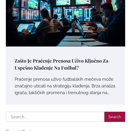
Zašto Je Praćenje Prenosa Uživo Ključno Za
Uspešno Klađenje Na Fudbal?
Praćenje prenosa uživo fudbalskih mečeva može
značajno uticati na strategiju klađenja. Brza analiza
igrača, taktičkih promena i trenutnog stanja na…
Search
for: