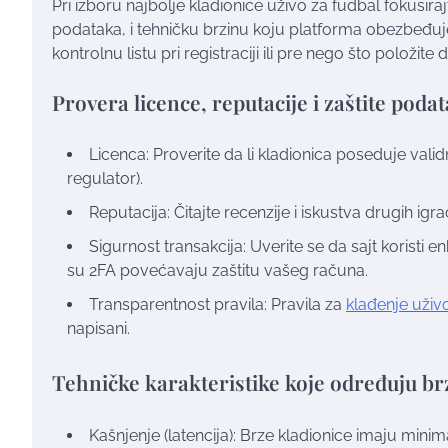
Pri izboru najbolje kladionice uživo za fudbal fokusir
podataka, i tehničku brzinu koju platforma obezbeđuje. 
kontrolnu listu pri registraciji ili pre nego što položite 
Provera licence, reputacije i zaštite poda
Licenca: Proverite da li kladionica poseduje valid
regulator).
Reputacija: Čitajte recenzije i iskustva drugih ig
Sigurnost transakcija: Uverite se da sajt koristi 
su 2FA povećavaju zaštitu vašeg računa.
Transparentnost pravila: Pravila za
klađenje uživ
napisani.
Tehničke karakteristike koje određuju br
Kašnjenje (latencija): Brze kladionice imaju mini