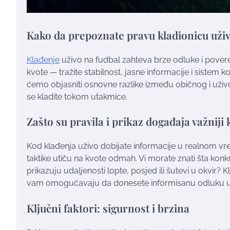
Kako da prepoznate pravu kladionicu uži
Klađenje
uživo na fudbal zahteva brze odluke i poverenj
kvote — tražite stabilnost, jasne informacije i sistem
ćemo objasniti osnovne razlike između običnog i uživo
se kladite tokom utakmice.
Zašto su pravila i prikaz događaja važniji
Kod klađenja uživo dobijate informacije u realnom vr
taktike utiču na kvote odmah. Vi morate znati šta konkre
prikazuju udaljenosti lopte, posjed ili šutevi u okvir
vam omogućavaju da donesete informisanu odluku 
Ključni faktori: sigurnost i brzina