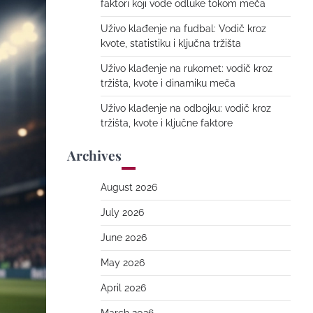
faktori koji vode odluke tokom meča
Uživo klađenje na fudbal: Vodič kroz
kvote, statistiku i ključna tržišta
Uživo klađenje na rukomet: vodič kroz
tržišta, kvote i dinamiku meča
Uživo klađenje na odbojku: vodič kroz
tržišta, kvote i ključne faktore
Archives
August 2026
July 2026
June 2026
May 2026
April 2026