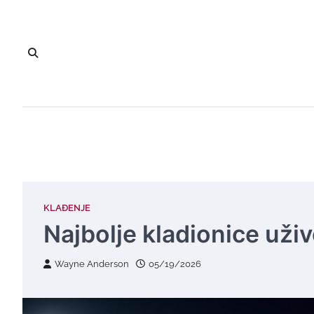
Skip
to
content
KLAĐENJE
Najbolje kladionice uživ
Wayne Anderson
05/19/2026