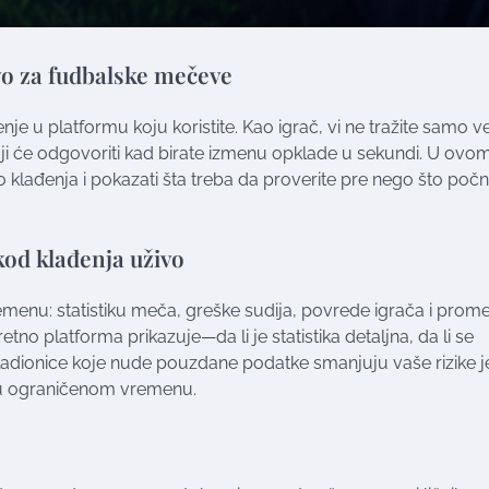
vo za fudbalske mečeve
e u platformu koju koristite. Kao igrač, vi ne tražite samo ve
 koji će odgovoriti kad birate izmenu opklade u sekundi. U ovo
 klađenja i pokazati šta treba da proverite pre nego što poč
 kod klađenja uživo
emenu: statistiku meča, greške sudija, povrede igrača i prom
tno platforma prikazuje—da li je statistika detaljna, da li se
? Kladionice koje nude pouzdane podatke smanjuju vaše rizike j
u ograničenom vremenu.