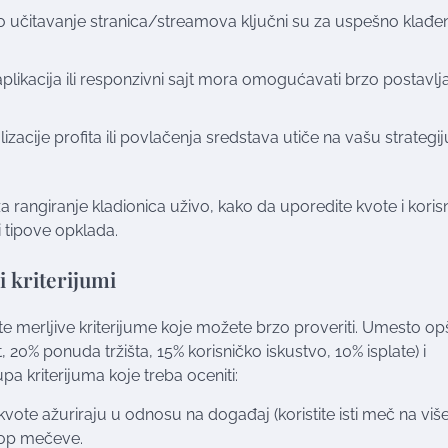
rzo učitavanje stranica/streamova ključni su za uspešno klađe
aplikacija ili responzivni sajt mora omogućavati brzo postavlj
izacije profita ili povlačenja sredstava utiče na vašu strategij
rangiranje kladionica uživo, kako da uporedite kvote i koris
i tipove opklada.
i kriterijumi
tite merljive kriterijume koje možete brzo proveriti. Umesto op
 20% ponuda tržišta, 15% korisničko iskustvo, 10% isplate) i
a kriterijuma koje treba oceniti:
 kvote ažuriraju u odnosu na događaj (koristite isti meč na viš
 top mečeve.