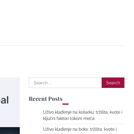
Search
for:
al
Recent Posts
Uživo klađenje na košarku: tržišta, kvote i
ključni faktori tokom meča
Uživo klađenje na boks: tržišta, kvote i