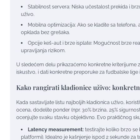
Stabilnost servera: Niska učestalost prekida i b
uživo.
Mobilna optimizacija: Ako se kladite sa telefona, 
opklada bez grešaka.
Opcije keš-aut i brze isplate: Mogućnost brze real
upravljanja rizikom.
U sledećem delu prikazaćemo konkretne kriterijume za 
iskustvo, i dati konkretne preporuke za fudbalske lige 
Kako rangirati kladionice uživo: konkretn
Kada sastavljate listu najboljih kladionica uživo, koris
ocena, dodelite ponder (npr. 30% brzina, 25% sigurnost,
ocenjujte svaku stavku objektivno. Evo praktičnog skup
Latency measurement:
testirajte koliko brzo se
platformi). Idealno je kašnjenje ispod 2 sekunde za