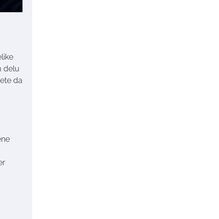
like
m delu
nete da
ene
er