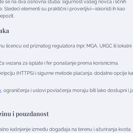
ajte se na dva osnovna stuba: sigurnost vašeg novca i ličnih
Sledeći elementi su praktični i proverljivi—iskoristi ih kao
depozit.
taka
nu licencu od priznatog regulatora (npr. MGA, UKGC ili lokalni
rača vezana za isplate i fer ponašanje prema korisnicima.
enkripciju (HTTPS) i sigurne metode plaćanja; dodatne opcije k
o
, ograničenja i uslovi povlačenja moraju biti lako dostupni i 
zinu i pouzdanost
malno kašnjenje između događaja na terenu i ažuriranja kvota.