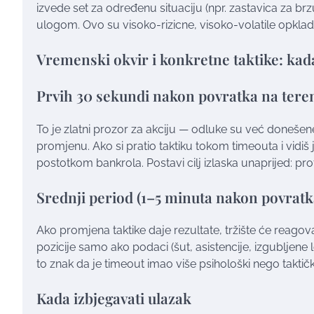
izvede set za određenu situaciju (npr. zastavica za brz
ulogom. Ovo su visoko-rizicne, visoko-volatile opklade 
Vremenski okvir i konkretne taktike: kada 
Prvih 30 sekundi nakon povratka na tere
To je zlatni prozor za akciju — odluke su već donešene,
promjenu. Ako si pratio taktiku tokom timeouta i vidiš 
postotkom bankrola. Postavi cilj izlaska unaprijed: pro
Srednji period (1–5 minuta nakon povratk
Ako promjena taktike daje rezultate, tržište će reagova
pozicije samo ako podaci (šut, asistencije, izgubljene 
to znak da je timeout imao više psihološki nego taktičk
Kada izbjegavati ulazak