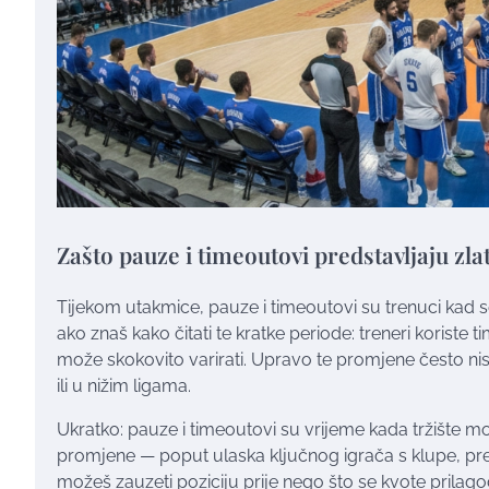
Zašto pauze i timeoutovi predstavljaju zla
Tijekom utakmice, pauze i timeoutovi su trenuci kad s
ako znaš kako čitati te kratke periode: treneri koriste 
može skokovito varirati. Upravo te promjene često n
ili u nižim ligama.
Ukratko: pauze i timeoutovi su vrijeme kada tržište mo
promjene — poput ulaska ključnog igrača s klupe, pr
možeš zauzeti poziciju prije nego što se kvote prilagod