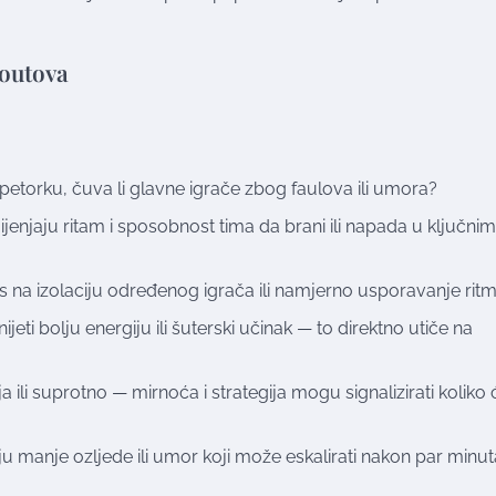
eoutova
petorku, čuva li glavne igrače zbog faulova ili umora?
ijenjaju ritam i sposobnost tima da brani ili napada u ključnim
s na izolaciju određenog igrača ili namjerno usporavanje ritm
jeti bolju energiju ili šuterski učinak — to direktno utiče na
ija ili suprotno — mirnoća i strategija mogu signalizirati koliko 
aju manje ozljede ili umor koji može eskalirati nakon par minuta