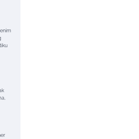
đenim
g
tiku
ak
ma,
ner