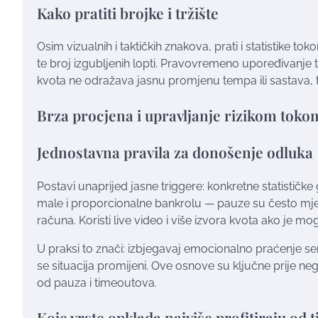
Kako pratiti brojke i tržište
Osim vizualnih i taktičkih znakova, prati i statistike t
te broj izgubljenih lopti. Pravovremeno upoređivanje t
kvota ne odražava jasnu promjenu tempa ili sastava, to
Brza procjena i upravljanje rizikom toko
Jednostavna pravila za donošenje odluka
Postavi unaprijed jasne triggere: konkretne statističke g
male i proporcionalne bankrolu — pauze su često mjes
računa. Koristi live video i više izvora kvota ako je mo
U praksi to znači: izbjegavaj emocionalno praćenje seri
se situacija promijeni. Ove osnove su ključne prije ne
od pauza i timeoutova.
Koje vrste opklada najviše profitiraju od 