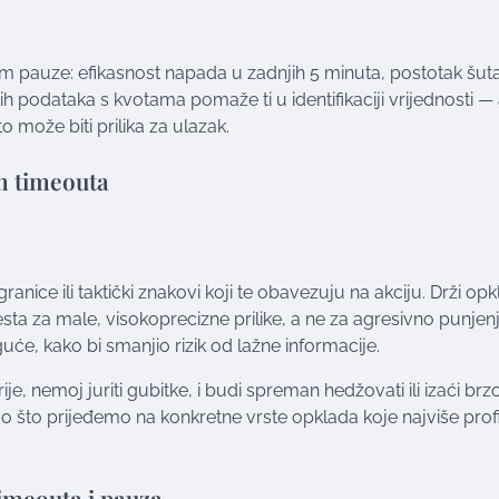
okom pauze: efikasnost napada u zadnjih 5 minuta, postotak šuta 
ih podataka s kvotama pomaže ti u identifikaciji vrijednosti —
 može biti prilika za ulazak.
m timeouta
ranice ili taktički znakovi koji te obavezuju na akciju. Drži op
ta za male, visokoprecizne prilike, a ne za agresivno punjen
guće, kako bi smanjio rizik od lažne informacije.
je, nemoj juriti gubitke, i budi spreman hedžovati ili izaći brz
go što prijeđemo na konkretne vrste opklada koje najviše profi
timeouta i pauza