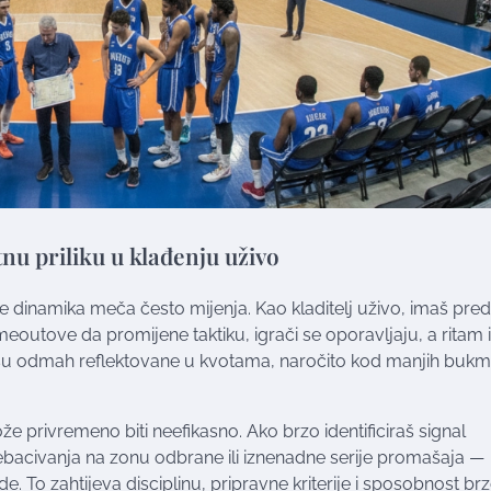
tnu priliku u klađenju uživo
e dinamika meča često mijenja. Kao kladitelj uživo, imaš pre
timeoutove da promijene taktiku, igrači se oporavljaju, a ritam 
isu odmah reflektovane u kvotama, naročito kod manjih bukm
že privremeno biti neefikasno. Ako brzo identificiraš signal
ebacivanja na zonu odbrane ili iznenadne serije promašaja —
e. To zahtijeva disciplinu, pripravne kriterije i sposobnost br