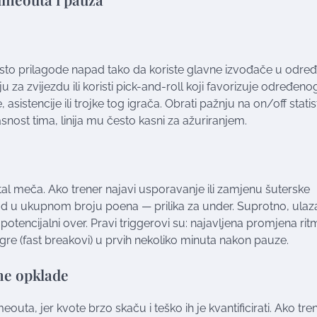
često prilagode napad tako da koriste glavne izvođače u odre
iju za zvijezdu ili koristi pick-and-roll koji favorizuje određeno
asistencije ili trojke tog igrača. Obrati pažnju na on/off statis
nost tima, linija mu često kasni za ažuriranjem.
al meča. Ako trener najavi usporavanje ili zamjenu šuterske
ad u ukupnom broju poena — prilika za under. Suprotno, ulaz
i potencijalni over. Pravi triggerovi su: najavljena promjena rit
igre (fast breakovi) u prvih nekoliko minuta nakon pauze.
šne opklade
uta, jer kvote brzo skaču i teško ih je kvantificirati. Ako tre