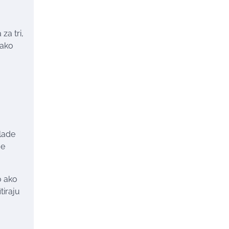
za tri,
 ako
klade
je
o ako
tiraju