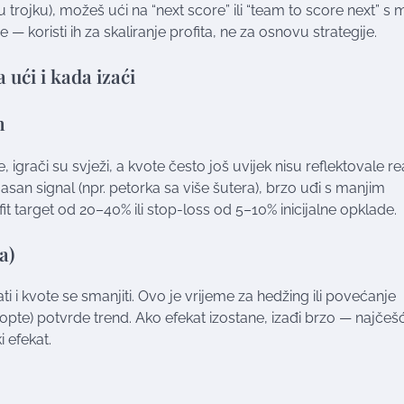
u trojku), možeš ući na “next score” ili “team to score next” s 
— koristi ih za skaliranje profita, ne za osnovu strategije.
ući i kada izaći
n
 igrači su svježi, a kvote često još uvijek nisu reflektovale r
jasan signal (npr. petorka sa više šutera), brzo uđi s manjim
fit target od 20–40% ili stop-loss od 5–10% inicijalne opklade.
a)
ti i kvote se smanjiti. Ovo je vrijeme za hedžing ili povećanje
lopte) potvrde trend. Ako efekat izostane, izađi brzo — najčeš
i efekat.