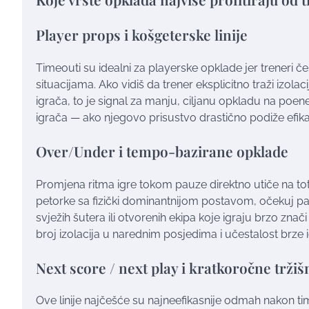
Player props i košgeterske linije
Timeouti su idealni za playerske opklade jer treneri 
situacijama. Ako vidiš da trener eksplicitno traži izolac
igrača, to je signal za manju, ciljanu opkladu na poene, 
igrača — ako njegovo prisustvo drastično podiže efikas
Over/Under i tempo-bazirane opklade
Promjena ritma igre tokom pauze direktno utiče na tot
petorke sa fizički dominantnijom postavom, očekuj p
svježih šutera ili otvorenih ekipa koje igraju brzo znač
broj izolacija u narednim posjedima i učestalost brze 
Next score / next play i kratkoročne trži
Ove linije najčešće su najneefikasnije odmah nakon timeo