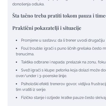
donošenja odluka.
Šta tačno treba pratiti tokom pauza i tim
Praktični pokazatelji i situacije
Promjene u sastavu: da li trener uvodi drugačiju 
Foul trouble: igrači s puno ličnih grešaka često m
trenucima.
Taktika odbrane i napada: prelazak na zonu, foku
Sveži igrači s klupe: petorka koja dolazi može doni
over/under i 3-poenske linije.
Psihološki efekti: trenerov govor, vidljiva frustrac
tim vratiti iz serije.
Fizičko stanje i ozljede: kratke pauze često skriv