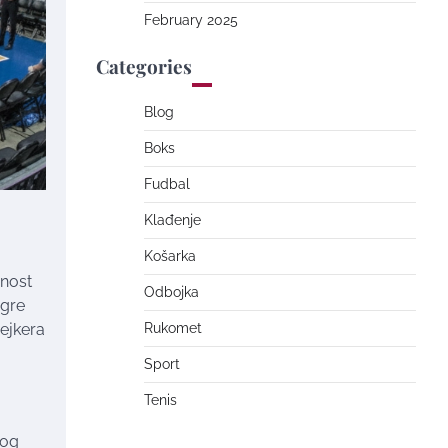
February 2025
Categories
Blog
Boks
Fudbal
Klađenje
Košarka
dnost
Odbojka
igre
ejkera
Rukomet
Sport
Tenis
zog